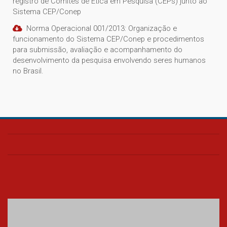
registro de Comitês de Ética em Pesquisa (CEPs) junto ao
Sistema CEP/Conep
Norma Operacional 001/2013: Organização e
funcionamento do Sistema CEP/Conep e procedimentos
para submissão, avaliação e acompanhamento do
desenvolvimento da pesquisa envolvendo seres humanos
no Brasil.