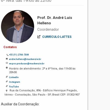
6ª feira: das 19h00 às 22h30
Prof. Dr. André Luís
Helleno
Coordenador
CURRÍCULO LATTES
Contatos
+55 (11) 2766-7304
andre.helleno@mackenzie.br
ee.pos.producao@mackenzie.br
Horário de atendimento: 2ª a 6ª feira, das 11h00 às
20h00
Linkedln
Instagram
YouTube
Rua da Consolação, 896 - Edifício Henrique Pegado,
térreo - Consolação, São Paulo - SP, Brasil CEP: 01302-907
Auxiliar da Coordenação: