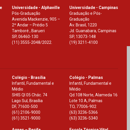
le
Universidade - Alphaville
Universidade - Campinas
Pós-Graduação
Graduação e Pós-
Avenida Mackenzie, 905 –
Graduação
2º Andar – Prédio 5
Av. Brasil, 1220
Tamboré , Barueri
Jd. Guanabara, Campinas
SP
,
06460-130
SP
,
13073-148
(11) 3555-2048/2022.
(19) 3211-4100
Colégio - Brasília
Colégio - Palmas
Infantil, Fundamental e
Infantil, Fundamental e
Médio
Médio
SHIS Ql 05 Chác. 74
Qd.108 Norte, Alameda 16
Lago Sul, Brasília
Lote 10 A, Palmas
DF
,
71600-500
TO
,
77006-902
(61) 2106-9000
(63) 3236-5366
(61) 3521-9000
(63) 3236-5340
Agnes – Recife
Escola Técnica Vital