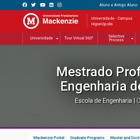
Aluno e Antigo Aluno
Universidade - Campus
Higienópolis
Selective
Universidade
Tour Virtual 360°
Process
Mestrado Prof
Engenharia d
Escola de Engenharia
C
Mackenzie Portal
Graduate Programs
Master and Doct