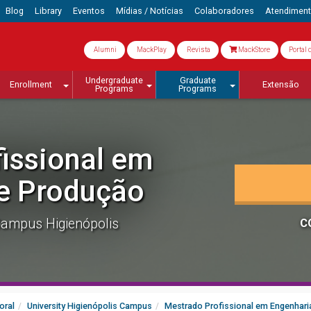
Blog
Library
Eventos
Mídias / Notícias
Colaboradores
Atendimen
Alumni
MackPlay
Revista
MackStore
Portal 
Undergraduate
Graduate
Enrollment
Extensão
Programs
Programs
issional em
e Produção
ampus Higienópolis
C
oral
University Higienópolis Campus
Mestrado Profissional em Engenhari