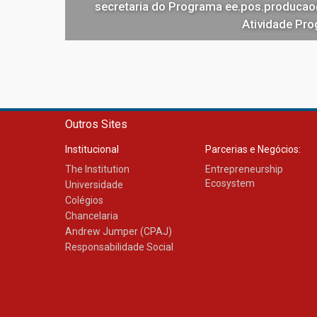
secretaria do Programa ee.pos.producao
Atividade Pro
Outros Sites
Institucional
Parcerias e Negócios:
The Institution
Entrepreneurship
Ecosystem
Universidade
Colégios
Chancelaria
Andrew Jumper (CPAJ)
Responsabilidade Social