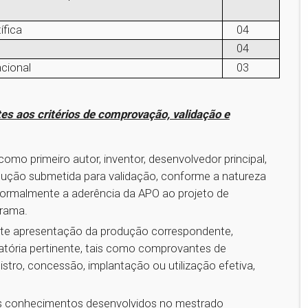
ífica
04
04
cional
03
s aos critérios de comprovação, validação e
como primeiro autor, inventor, desenvolvedor principal,
dução submetida para validação, conforme a natureza
 formalmente a aderência da APO ao projeto de
grama.
nte apresentação da produção correspondente,
ria pertinente, tais como comprovantes de
istro, concessão, implantação ou utilização efetiva,
os conhecimentos desenvolvidos no mestrado