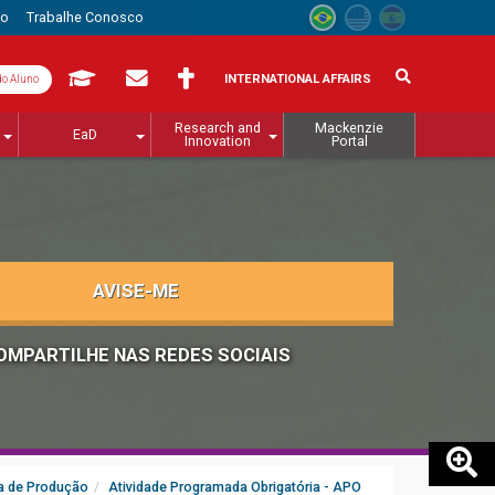
to
Trabalhe Conosco
INTERNATIONAL AFFAIRS
do Aluno
Research and
Mackenzie
EaD
Innovation
Portal
AVISE-ME
OMPARTILHE NAS REDES SOCIAIS
a de Produção
Atividade Programada Obrigatória - APO