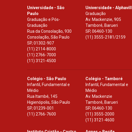
Universidade - São
Universidade - Alphavil
Paulo
Graduação
Graduação e Pós-
Av. Mackenzie, 905
Graduação
Tamboré, Barueri
Rua da Consolação, 930
SP
,
06460-130
Consolação, São Paulo
(11) 3555-2181/2159
SP
,
01302-907
(11) 2114-8000
(11) 2766-7000
(11) 3121-4500
Colégio - São Paulo
Colégio - Tamboré
Infantil, Fundamental e
Infantil, Fundamental e
Médio
Médio
Rua Itambé, 145
Av. Mackenzie
Higienópolis, São Paulo
Tamboré, Barueri
SP
,
01239-001
SP
,
06460-130
(11) 2766-7600
(11) 3555-2000
(11) 3121-4600
Instituto Cristão - Castro
Agnes – Recife