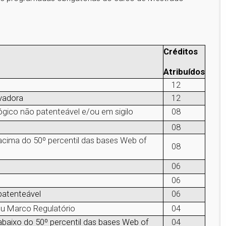
Créditos
Atribuídos
12
vadora
12
gico não patenteável e/ou em sigilo
08
08
 acima do 50º percentil das bases Web of
08
06
06
patenteável
06
u Marco Regulatório
04
abaixo do 50º percentil das bases Web of
04