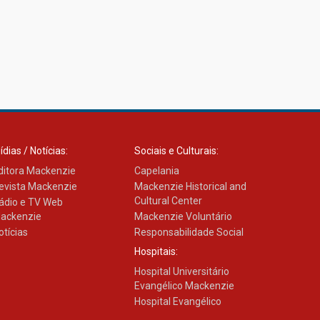
ídias / Notícias:
Sociais e Culturais:
ditora Mackenzie
Capelania
evista Mackenzie
Mackenzie Historical and
Cultural Center
ádio e TV Web
ackenzie
Mackenzie Voluntário
otícias
Responsabilidade Social
Hospitais:
Hospital Universitário
Evangélico Mackenzie
Hospital Evangélico