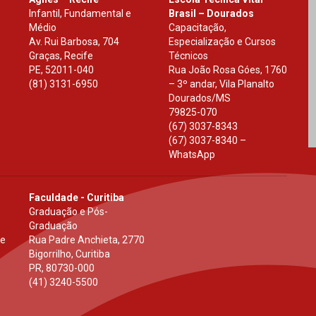
Infantil, Fundamental e
Brasil – Dourados
Médio
Capacitação,
Av. Rui Barbosa, 704
Especialização e Cursos
Graças, Recife
Técnicos
PE
,
52011-040
Rua João Rosa Góes, 1760
(81) 3131-6950
– 3º andar, Vila Planalto
Dourados
/
MS
79825-070
(67) 3037-8343
(67) 3037-8340 –
WhatsApp
Faculdade - Curitiba
Graduação e Pós-
Graduação
 e
Rua Padre Anchieta, 2770
Bigorrilho, Curitiba
PR
,
80730-000
(41) 3240-5500