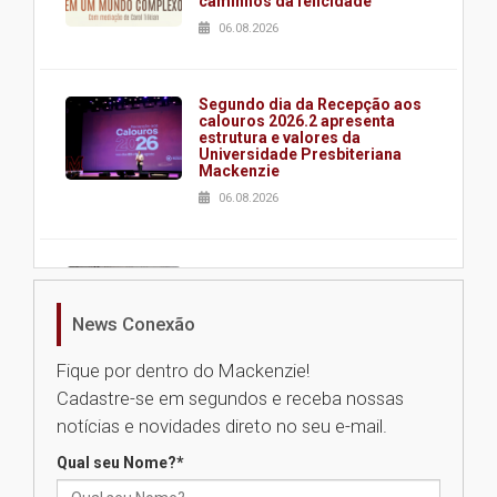
caminhos da felicidade
06.08.2026
Segundo dia da Recepção aos
calouros 2026.2 apresenta
estrutura e valores da
Universidade Presbiteriana
Mackenzie
06.08.2026
Nova apresentação do Centro
de Música Brasileira
homenageia artista brasileira
News Conexão
05.08.2026
Fique por dentro do Mackenzie!
Cadastre-se em segundos e receba nossas
Universidade Mackenzie
notícias e novidades direto no seu e-mail.
realizará nova edição da Feira
EducationUSA
Qual seu Nome?
*
05.08.2026