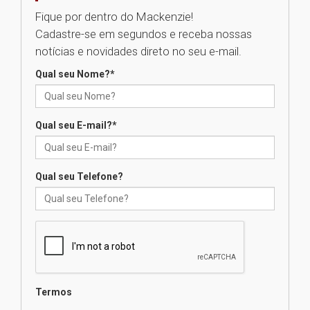
Fique por dentro do Mackenzie!
Cadastre-se em segundos e receba nossas
Universidade Mackenzie
notícias e novidades direto no seu e-mail.
realizará nova edição da Feira
EducationUSA
Qual seu Nome?
*
05.08.2026
Qual seu E-mail?
*
Seminário discute desafios
das novas tecnologias em
sistemas solares residenciais
04.08.2026
Qual seu Telefone?
Mackenzie recepciona os
calouros do segundo semestre
de 2026
04.08.2026
Termos
Como o Colégio Mackenzie