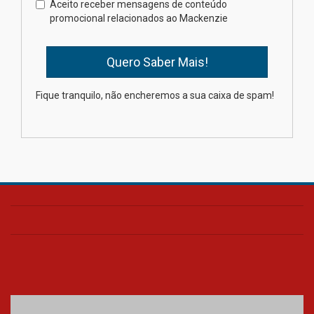
Brasília prepara seus
Aceito receber mensagens de conteúdo
estudantes para o PAS antes
promocional relacionados ao Mackenzie
mesmo do Ensino Médio
04.08.2026
Como os pais podem investir
Fique tranquilo, não encheremos a sua caixa de spam!
na educação dos filhos além da
escola
04.08.2026