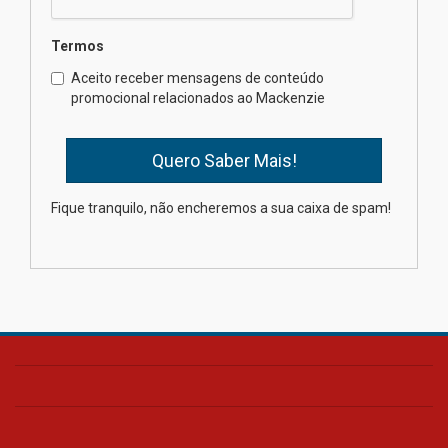
Termos
Como o Colégio Mackenzie
Brasília prepara seus
Aceito receber mensagens de conteúdo
estudantes para o PAS antes
promocional relacionados ao Mackenzie
mesmo do Ensino Médio
04.08.2026
Como os pais podem investir
Fique tranquilo, não encheremos a sua caixa de spam!
na educação dos filhos além da
escola
04.08.2026