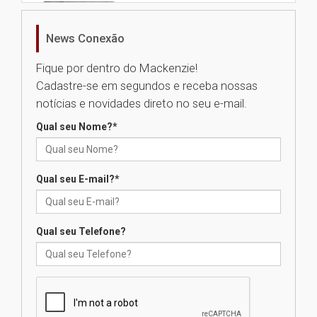
Nova apresentação do Centro
de Música Brasileira
homenageia artista brasileira
News Conexão
05.08.2026
Fique por dentro do Mackenzie!
Cadastre-se em segundos e receba nossas
Universidade Mackenzie
notícias e novidades direto no seu e-mail.
realizará nova edição da Feira
EducationUSA
Qual seu Nome?
*
05.08.2026
Qual seu E-mail?
*
Seminário discute desafios
das novas tecnologias em
sistemas solares residenciais
04.08.2026
Qual seu Telefone?
Mackenzie recepciona os
calouros do segundo semestre
de 2026
04.08.2026