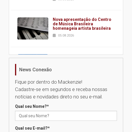
Nova apresentação do Centro
de Música Brasileira
homenageia artista brasileira
05.08.2026
Universidade Mackenzie
realizará nova edição da Feira
EducationUSA
News Conexão
05.08.2026
Fique por dentro do Mackenzie!
Cadastre-se em segundos e receba nossas
Seminário discute desafios
notícias e novidades direto no seu e-mail.
das novas tecnologias em
sistemas solares residenciais
Qual seu Nome?
*
04.08.2026
Qual seu E-mail?
*
Mackenzie recepciona os