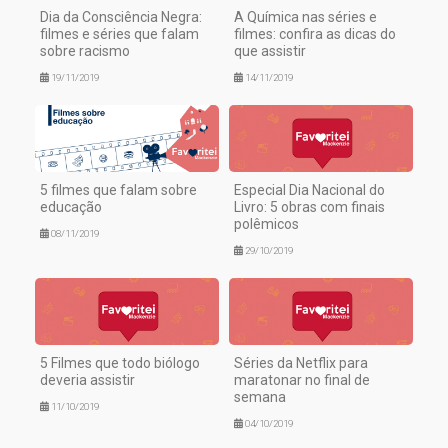
Dia da Consciência Negra:
A Química nas séries e
filmes e séries que falam
filmes: confira as dicas do
sobre racismo
que assistir
19/11/2019
14/11/2019
5 filmes que falam sobre
Especial Dia Nacional do
educação
Livro: 5 obras com finais
polêmicos
08/11/2019
29/10/2019
5 Filmes que todo biólogo
Séries da Netflix para
deveria assistir
maratonar no final de
semana
11/10/2019
04/10/2019