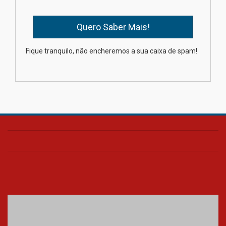
Oncologista do HUEM ressalta
importância da prevenção e
diagnóstico precoce do câncer
Fique tranquilo, não encheremos a sua caixa de spam!
de pulmão
03.08.2026