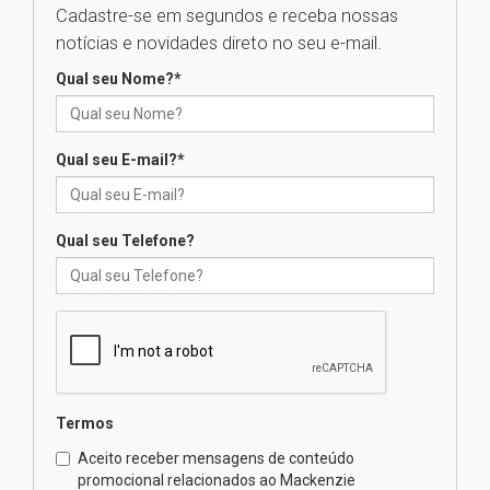
Cadastre-se em segundos e receba nossas
04.08.2026
notícias e novidades direto no seu e-mail.
Qual seu Nome?
*
XIII Fórum de Aprendizagem
Transformadora reúne
docentes para debater
inovação e desafios da
Qual seu E-mail?
*
educação superior
04.08.2026
Qual seu Telefone?
Professora do Mackenzie é
finalista do Prêmio Jabuti com
obra sobre ética e arquitetura
contemporânea
04.08.2026
Semana Internacional
Termos
Mackenzie promove parcerias
internacionais
Aceito receber mensagens de conteúdo
promocional relacionados ao Mackenzie
03.08.2026