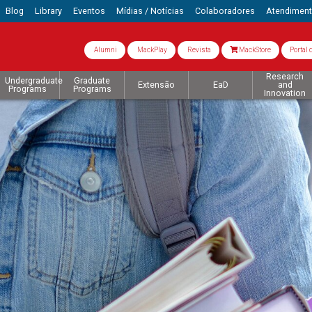
Blog
Library
Eventos
Mídias / Notícias
Colaboradores
Atendimen
Alumni
MackPlay
Revista
MackStore
Portal 
Research
Undergraduate
Graduate
Extensão
EaD
and
Programs
Programs
Innovation