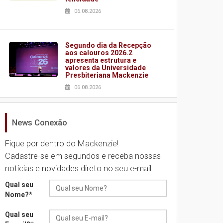
06.08.2026
Segundo dia da Recepção
aos calouros 2026.2
apresenta estrutura e
valores da Universidade
Presbiteriana Mackenzie
06.08.2026
News Conexão
Nova apresentação do
Centro de Música Brasileira
homenageia artista
Fique por dentro do Mackenzie!
brasileira
Cadastre-se em segundos e receba nossas
05.08.2026
notícias e novidades direto no seu e-mail.
Qual seu
Universidade Mackenzie
Nome?
*
realizará nova edição da
Feira EducationUSA
Qual seu
05.08.2026