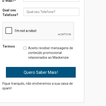
E-mail?
*
Qual seu
Seminário discute desafios
Telefone?
das novas tecnologias em
sistemas solares
residenciais
04.08.2026
Mackenzie recepciona os
Termos
Aceito receber mensagens de
calouros do segundo
conteúdo promocional
semestre de 2026
relacionados ao Mackenzie
04.08.2026
Como o Colégio Mackenzie
Brasília prepara seus
estudantes para o PAS antes
Fique tranquilo, não encheremos a sua caixa de
mesmo do Ensino Médio
spam!
04.08.2026