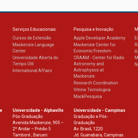
Serviços Educacionais:
Pesquisa e Inovação:
M
Cursos de Extensão
Apple Developer Academy
E
Mackenzie Language
Mackenzie Center for
R
Center
Economic Freedom
R
Universidade Aberta do
CRAAM - Center for Radio
M
Tempo Útil
Astronomy and
N
Astrophysics at
International Affairs
Mackenzie
Research Coordination
Vitrine Tecnologica
MackPesquisa
le
Universidade - Alphaville
Universidade - Campinas
Pós-Graduação
Graduação e Pós-
Avenida Mackenzie, 905 –
Graduação
2º Andar – Prédio 5
Av. Brasil, 1220
Tamboré , Barueri
Jd. Guanabara, Campinas