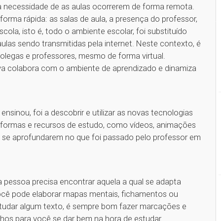
 a necessidade de as aulas ocorrerem de forma remota.
forma rápida: as salas de aula, a presença do professor,
ola, isto é, todo o ambiente escolar, foi substituído
las sendo transmitidas pela internet. Neste contexto, é
olegas e professores, mesmo de forma virtual.
va colabora com o ambiente de aprendizado e dinamiza
sinou, foi a descobrir e utilizar as novas tecnologias
ataformas e recursos de estudo, como vídeos, animações
s a se aprofundarem no que foi passado pelo professor em
a pessoa precisa encontrar aquela a qual se adapta
você pode elaborar mapas mentais, fichamentos ou
studar algum texto, é sempre bom fazer marcações e
nhos para você se dar bem na hora de estudar.