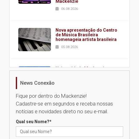
Mackenzie
06.08.2026
Nova apresentação do Centro
de Música Brasileira
homenageia artista brasileira
05.08.2026
Universidade Mackenzie
realizará nova edição da Feira
EducationUSA
News Conexão
05.08.2026
Fique por dentro do Mackenzie!
Cadastre-se em segundos e receba nossas
Seminário discute desafios
notícias e novidades direto no seu e-mail.
das novas tecnologias em
sistemas solares residenciais
Qual seu Nome?
*
04.08.2026