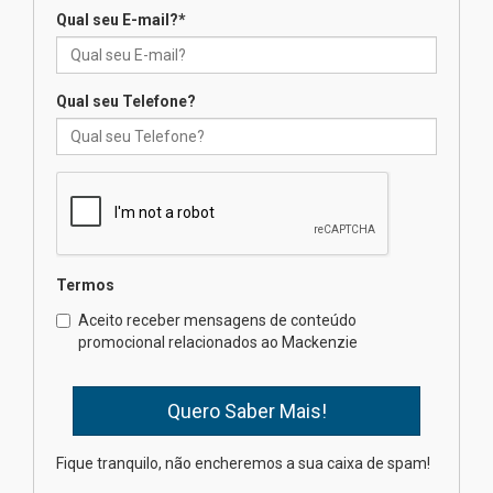
Qual seu E-mail?
*
Mackenzie recepciona os
calouros do segundo semestre
de 2026
04.08.2026
Qual seu Telefone?
Como o Colégio Mackenzie
Brasília prepara seus
estudantes para o PAS antes
mesmo do Ensino Médio
04.08.2026
Termos
Como os pais podem investir
Aceito receber mensagens de conteúdo
na educação dos filhos além da
promocional relacionados ao Mackenzie
escola
04.08.2026
XIII Fórum de Aprendizagem
Fique tranquilo, não encheremos a sua caixa de spam!
Transformadora reúne
docentes para debater