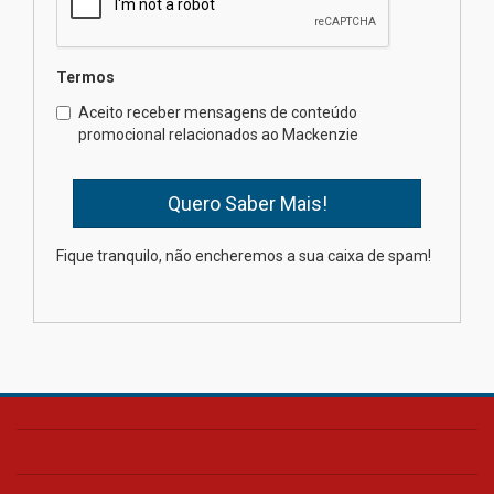
mesmo do Ensino Médio
04.08.2026
Termos
Como os pais podem investir
Aceito receber mensagens de conteúdo
na educação dos filhos além da
promocional relacionados ao Mackenzie
escola
04.08.2026
XIII Fórum de Aprendizagem
Fique tranquilo, não encheremos a sua caixa de spam!
Transformadora reúne
docentes para debater
inovação e desafios da
educação superior
04.08.2026