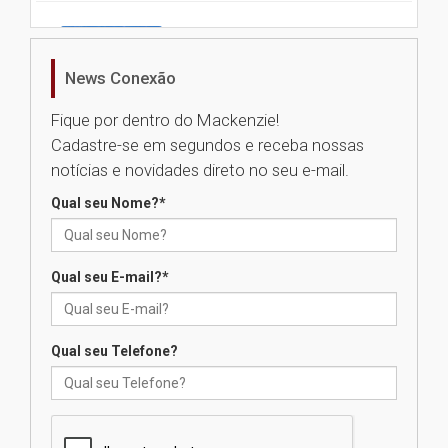
Universidade Mackenzie
realizará nova edição da Feira
EducationUSA
News Conexão
05.08.2026
Fique por dentro do Mackenzie!
Cadastre-se em segundos e receba nossas
Seminário discute desafios
notícias e novidades direto no seu e-mail.
das novas tecnologias em
sistemas solares residenciais
Qual seu Nome?
*
04.08.2026
Qual seu E-mail?
*
Mackenzie recepciona os
calouros do segundo semestre
de 2026
04.08.2026
Qual seu Telefone?
Como o Colégio Mackenzie
Brasília prepara seus
estudantes para o PAS antes