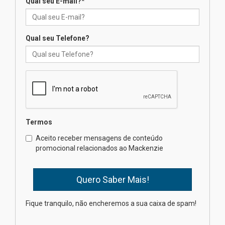
Qual seu E-mail?
*
Seminário discute desafios
das novas tecnologias em
sistemas solares residenciais
04.08.2026
Qual seu Telefone?
Mackenzie recepciona os
calouros do segundo semestre
de 2026
04.08.2026
Termos
Como o Colégio Mackenzie
Brasília prepara seus
Aceito receber mensagens de conteúdo
estudantes para o PAS antes
promocional relacionados ao Mackenzie
mesmo do Ensino Médio
04.08.2026
Como os pais podem investir
Fique tranquilo, não encheremos a sua caixa de spam!
na educação dos filhos além da
escola