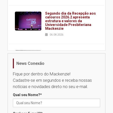
Segundo dia da Recepção aos
calouros 2026.2 apresenta
estrutura e valores da
Universidade Presbiteriana
Mackenzie
06.08.2026
Nova apresentação do Centro
de Música Brasileira
homenageia artista brasileira
News Conexão
05.08.2026
Fique por dentro do Mackenzie!
Cadastre-se em segundos e receba nossas
Universidade Mackenzie
notícias e novidades direto no seu e-mail.
realizará nova edição da Feira
EducationUSA
Qual seu Nome?
*
05.08.2026