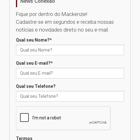
News Conexão
05.08.2026
Fique por dentro do Mackenzie!
Cadastre-se em segundos e receba nossas
Universidade Mackenzie
notícias e novidades direto no seu e-mail.
realizará nova edição da Feira
EducationUSA
Qual seu Nome?
*
05.08.2026
Qual seu E-mail?
*
Seminário discute desafios
das novas tecnologias em
sistemas solares residenciais
04.08.2026
Qual seu Telefone?
Mackenzie recepciona os
calouros do segundo semestre
de 2026
04.08.2026
Termos