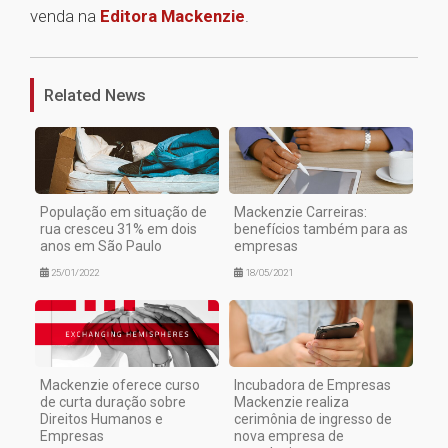
venda na
Editora Mackenzie
.
1
Related News
População em situação de
Mackenzie Carreiras:
rua cresceu 31% em dois
benefícios também para as
anos em São Paulo
empresas
25/01/2022
18/05/2021
Mackenzie oferece curso
Incubadora de Empresas
de curta duração sobre
Mackenzie realiza
Direitos Humanos e
cerimônia de ingresso de
Empresas
nova empresa de