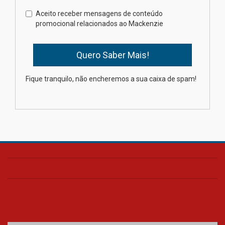
Como o Colégio Mackenzie
Brasília prepara seus
Aceito receber mensagens de conteúdo
estudantes para o PAS antes
promocional relacionados ao Mackenzie
mesmo do Ensino Médio
04.08.2026
Como os pais podem investir
Fique tranquilo, não encheremos a sua caixa de spam!
na educação dos filhos além da
escola
04.08.2026