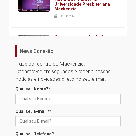
Universidade Presbiteriana
Mackenzie
06.08.2026
Nova apresentação do Centro
de Música Brasileira
homenageia artista brasileira
News Conexão
05.08.2026
Fique por dentro do Mackenzie!
Cadastre-se em segundos e receba nossas
Universidade Mackenzie
notícias e novidades direto no seu e-mail.
realizará nova edição da Feira
EducationUSA
Qual seu Nome?
*
05.08.2026
Qual seu E-mail?
*
Seminário discute desafios
das novas tecnologias em
sistemas solares residenciais
04.08.2026
Qual seu Telefone?