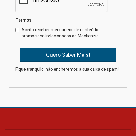
04.08.2026
Termos
Como os pais podem investir
Aceito receber mensagens de conteúdo
na educação dos filhos além da
promocional relacionados ao Mackenzie
escola
04.08.2026
XIII Fórum de Aprendizagem
Fique tranquilo, não encheremos a sua caixa de spam!
Transformadora reúne
docentes para debater
inovação e desafios da
educação superior
04.08.2026