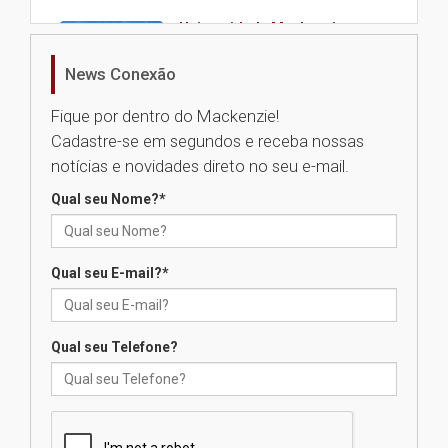
Universidade Mackenzie
realizará nova edição da Feira
EducationUSA
News Conexão
05.08.2026
Fique por dentro do Mackenzie!
Cadastre-se em segundos e receba nossas
Seminário discute desafios
notícias e novidades direto no seu e-mail.
das novas tecnologias em
sistemas solares residenciais
Qual seu Nome?
*
04.08.2026
Qual seu E-mail?
*
Mackenzie recepciona os
calouros do segundo semestre
de 2026
04.08.2026
Qual seu Telefone?
Como o Colégio Mackenzie
Brasília prepara seus
estudantes para o PAS antes
mesmo do Ensino Médio