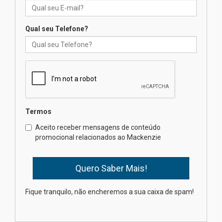
04.08.2026
Qual seu Telefone?
Professora do Mackenzie é
finalista do Prêmio Jabuti com
obra sobre ética e arquitetura
contemporânea
04.08.2026
Semana Internacional
Termos
Mackenzie promove parcerias
internacionais
Aceito receber mensagens de conteúdo
promocional relacionados ao Mackenzie
03.08.2026
Oncologista do HUEM ressalta
importância da prevenção e
diagnóstico precoce do câncer
Fique tranquilo, não encheremos a sua caixa de spam!
de pulmão
03.08.2026