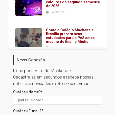
calouros do segundo semestre
de 2026
04.08.2026
Como o Colégio Mackenzie
Brasília prepara seus
estudantes para o PAS antes
mesmo do Ensino Médio
04.08.2026
News Conexão
Como os pais podem investir
na educação dos filhos além da
Fique por dentro do Mackenzie!
escola
Cadastre-se em segundos e receba nossas
04.08.2026
notícias e novidades direto no seu e-mail.
Qual seu Nome?
*
XIII Fórum de Aprendizagem
Transformadora reúne
docentes para debater
inovação e desafios da
Qual seu E-mail?
*
educação superior