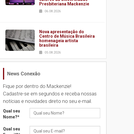
Presbiteriana Mackenzie
06.08.2026
Nova apresentação do
Centro de Música Brasileira
homenageia artista
brasileira
05.08.2026
News Conexão
Universidade Mackenzie
realizará nova edição da
Feira EducationUSA
Fique por dentro do Mackenzie!
05.08.2026
Cadastre-se em segundos e receba nossas
notícias e novidades direto no seu e-mail.
Seminário discute desafios
Qual seu
das novas tecnologias em
Nome?
*
sistemas solares
residenciais
Qual seu
04.08.2026