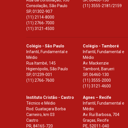
Rua da Consolação, 930
SP
,
06460-130
Consolação, São Paulo
(11) 3555-2181/2159
SP
,
01302-907
(11) 2114-8000
(11) 2766-7000
(11) 3121-4500
Colégio - São Paulo
Colégio - Tamboré
Infantil, Fundamental e
Infantil, Fundamental e
Médio
Médio
Rua Itambé, 145
Av. Mackenzie
Higienópolis, São Paulo
Tamboré, Barueri
SP
,
01239-001
SP
,
06460-130
(11) 2766-7600
(11) 3555-2000
(11) 3121-4600
Instituto Cristão - Castro
Agnes – Recife
Técnico e Médio
Infantil, Fundamental e
Rod. Guataçara Borba
Médio
Carneiro, km 03
Av. Rui Barbosa, 704
Castro
Graças, Recife
PR
,
84165-720
PE
,
52011-040