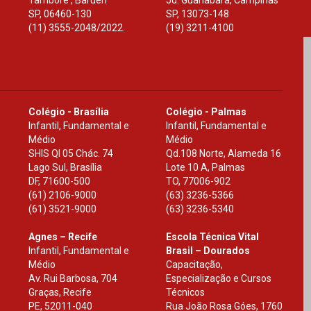
Tamboré , Barueri
Jd. Guanabara, Campinas
SP
,
06460-130
SP
,
13073-148
(11) 3555-2048/2022.
(19) 3211-4100
Colégio - Brasília
Colégio - Palmas
Infantil, Fundamental e
Infantil, Fundamental e
Médio
Médio
SHIS Ql 05 Chác. 74
Qd.108 Norte, Alameda 16
Lago Sul, Brasília
Lote 10 A, Palmas
DF
,
71600-500
TO
,
77006-902
(61) 2106-9000
(63) 3236-5366
(61) 3521-9000
(63) 3236-5340
Agnes – Recife
Escola Técnica Vital
Infantil, Fundamental e
Brasil – Dourados
Médio
Capacitação,
Av. Rui Barbosa, 704
Especialização e Cursos
Graças, Recife
Técnicos
PE
,
52011-040
Rua João Rosa Góes, 1760