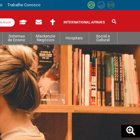
to
Trabalhe Conosco
INTERNATIONAL AFFAIRS
do Aluno
Sistemas
Mackenzie
Social e
Hospitais
de Ensino
Negócios
Cultural