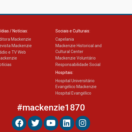
Transformadora reúne
docentes para debater
inovação e desafios da
educação superior
04.08.2026
ídias / Notícias:
Sociais e Culturais:
ditora Mackenzie
Capelania
evista Mackenzie
Mackenzie Historical and
Cultural Center
ádio e TV Web
ackenzie
Mackenzie Voluntário
otícias
Responsabilidade Social
Hospitais:
Hospital Universitário
Evangélico Mackenzie
Hospital Evangélico
#mackenzie1870