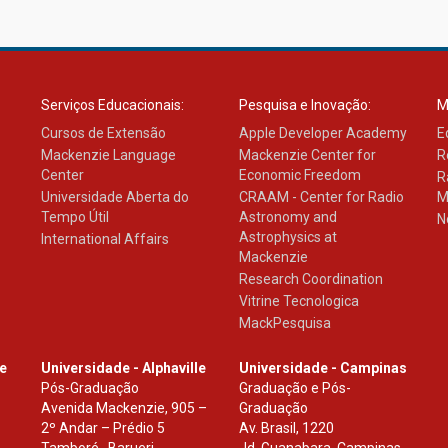
Serviços Educacionais:
Pesquisa e Inovação:
M
Cursos de Extensão
Apple Developer Academy
E
Mackenzie Language
Mackenzie Center for
R
Center
Economic Freedom
R
Universidade Aberta do
CRAAM - Center for Radio
M
Tempo Útil
Astronomy and
N
Astrophysics at
International Affairs
Mackenzie
Research Coordination
Vitrine Tecnologica
MackPesquisa
le
Universidade - Alphaville
Universidade - Campinas
Pós-Graduação
Graduação e Pós-
Avenida Mackenzie, 905 –
Graduação
2º Andar – Prédio 5
Av. Brasil, 1220