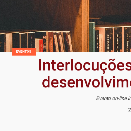
EVENTOS
Interlocuções
desenvolvime
Evento on-line i
2