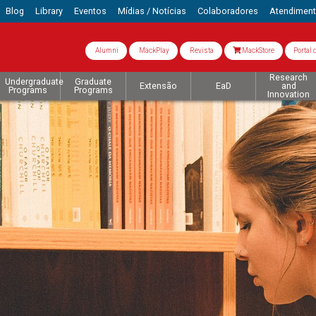
Blog
Library
Eventos
Mídias / Notícias
Colaboradores
Atendimen
Alumni
MackPlay
Revista
MackStore
Portal 
Research
Undergraduate
Graduate
Extensão
EaD
and
Programs
Programs
Innovation