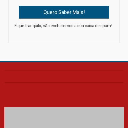
04.08.2026
Como os pais podem investir
Fique tranquilo, não encheremos a sua caixa de spam!
na educação dos filhos além da
escola
04.08.2026