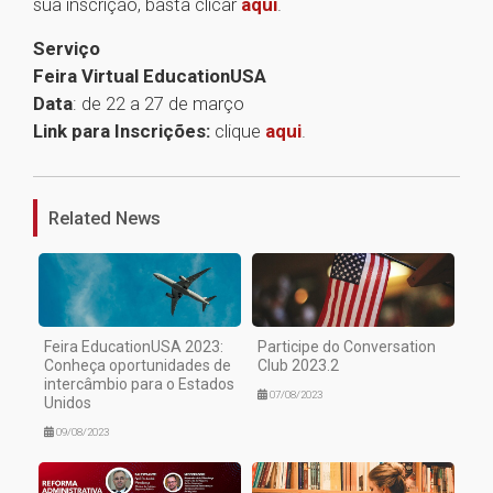
sua inscrição, basta clicar
aqui
.
Serviço
Feira Virtual EducationUSA
Data
: de 22 a 27 de março
Link para Inscrições:
clique
aqui
.
1
Related News
Feira EducationUSA 2023:
Participe do Conversation
Conheça oportunidades de
Club 2023.2
intercâmbio para o Estados
07/08/2023
Unidos
09/08/2023