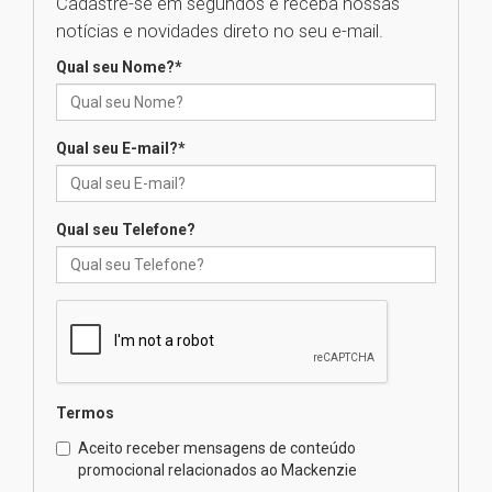
Cadastre-se em segundos e receba nossas
Universidade Mackenzie
notícias e novidades direto no seu e-mail.
realizará nova edição da Feira
EducationUSA
Qual seu Nome?
*
05.08.2026
Qual seu E-mail?
*
Seminário discute desafios
das novas tecnologias em
sistemas solares residenciais
04.08.2026
Qual seu Telefone?
Mackenzie recepciona os
calouros do segundo semestre
de 2026
04.08.2026
Termos
Como o Colégio Mackenzie
Brasília prepara seus
Aceito receber mensagens de conteúdo
estudantes para o PAS antes
promocional relacionados ao Mackenzie
mesmo do Ensino Médio