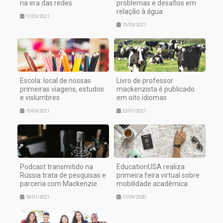
na era das redes
problemas e desafios em
relação à água
17/03/2021
15/03/2021
Escola: local de nossas
Livro de professor
primeiras viagens, estudos
mackenzista é publicado
e vislumbres
em oito idiomas
15/03/2021
22/01/2021
Podcast transmitido na
EducationUSA realiza
Rússia trata de pesquisas e
primeira feira virtual sobre
parceria com Mackenzie
mobilidade acadêmica
18/01/2021
17/09/2020