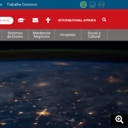
to
Trabalhe Conosco
INTERNATIONAL AFFAIRS
do Aluno
Sistemas
Mackenzie
Social e
Hospitais
de Ensino
Negócios
Cultural