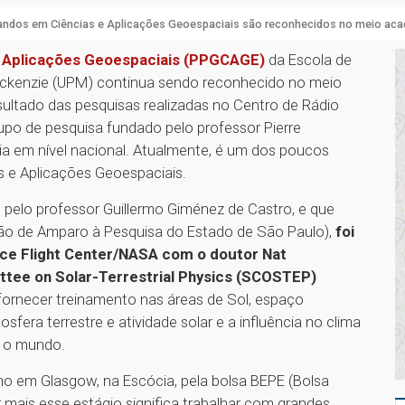
andos em Ciências e Aplicações Geoespaciais são reconhecidos no meio ac
 Aplicações Geoespaciais (PPGCAGE)
da Escola de
Mackenzie (UPM) continua sendo reconhecido no meio
sultado das pesquisas realizadas no Centro de Rádio
po de pesquisa fundado pelo professor Pierre
a em nível nacional. Atualmente, é um dos poucos
as e Aplicações Geoespaciais.
 pelo professor Guillermo Giménez de Castro, e que
ão de Amparo à Pesquisa do Estado de São Paulo),
foi
ce Flight Center/NASA com o doutor Nat
tee on Solar-Terrestrial Physics (SCOSTEP)
ornecer treinamento nas áreas de Sol, espaço
sfera terrestre e atividade solar e a influência no clima
do o mundo.
no em Glasgow, na Escócia, pela bolsa BEPE (Bolsa
r mais esse estágio significa trabalhar com grandes