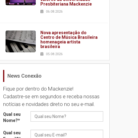
Presbiteriana Mackenzie
06.08.2026
Nova apresentação do
Centro de Música Brasileira
homenageia artista
brasileira
05.08.2026
News Conexão
Universidade Mackenzie
realizará nova edição da
Feira EducationUSA
Fique por dentro do Mackenzie!
05.08.2026
Cadastre-se em segundos e receba nossas
notícias e novidades direto no seu e-mail.
Seminário discute desafios
Qual seu
das novas tecnologias em
Nome?
*
sistemas solares
residenciais
Qual seu
04.08.2026