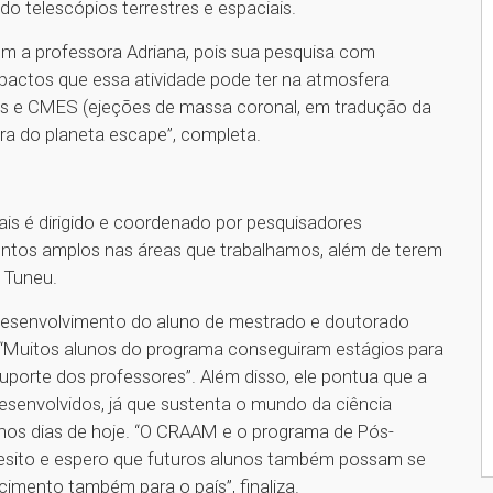
 telescópios terrestres e espaciais.
 a professora Adriana, pois sua pesquisa com
impactos que essa atividade pode ter na atmosfera
res e CMES (ejeções de massa coronal, em tradução da
ra do planeta escape”, completa.
is é dirigido e coordenado por pesquisadores
tos amplos nas áreas que trabalhamos, além de terem
a Tuneu.
 o desenvolvimento do aluno de mestrado e doutorado
. “Muitos alunos do programa conseguiram estágios para
porte dos professores”. Além disso, ele pontua que a
desenvolvidos, já que sustenta o mundo da ciência
 nos dias de hoje. “O CRAAM e o programa de Pós-
sito e espero que futuros alunos também possam se
cimento também para o país”, finaliza.