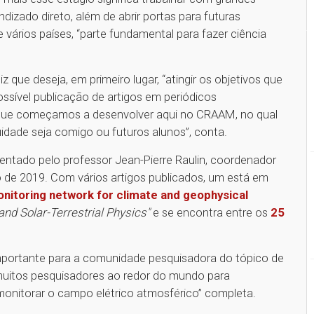
ndizado direto, além de abrir portas para futuras
e vários países, “parte fundamental para fazer ciência
 que deseja, em primeiro lugar, “atingir os objetivos que
ssível publicação de artigos em periódicos
o que começamos a desenvolver aqui no CRAAM, no qual
uidade seja comigo ou futuros alunos”, conta.
ientado pelo professor Jean-Pierre Raulin, coordenador
de 2019. Com vários artigos publicados, um está em
onitoring network for climate and geophysical
and Solar-Terrestrial Physics"
e se encontra entre os
25
importante para a comunidade pesquisadora do tópico de
 muitos pesquisadores ao redor do mundo para
monitorar o campo elétrico atmosférico” completa.