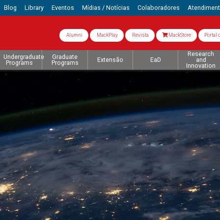
Blog
Library
Eventos
Mídias / Notícias
Colaboradores
Atendimen
Alumni
MackPlay
Revista
MackStore
Portal 
Research
Undergraduate
Graduate
Extensão
EaD
and
Programs
Programs
Innovation