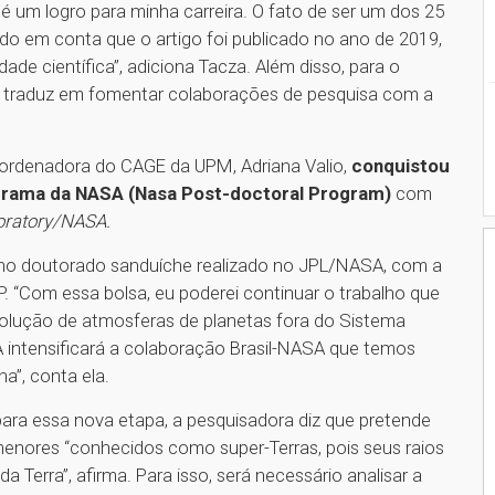
á é um logro para minha carreira. O fato de ser um dos 25
do em conta que o artigo foi publicado no ano de 2019,
de científica”, adiciona Tacza. Além disso, para o
se traduz em fomentar colaborações de pesquisa com a
oordenadora do CAGE da UPM, Adriana Valio,
conquistou
grama da NASA (Nasa Post-doctoral Program)
com
oratory/NASA.
a no doutorado sanduíche realizado no JPL/NASA, com a
 “Com essa bolsa, eu poderei continuar o trabalho que
volução de atmosferas de planetas fora do Sistema
A intensificará a colaboração Brasil-NASA que temos
na”, conta ela.
ara essa nova etapa, a pesquisadora diz que pretende
menores “conhecidos como super-Terras, pois seus raios
Terra”, afirma. Para isso, será necessário analisar a