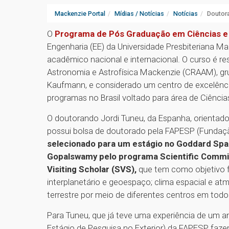
Mackenzie Portal
Mídias / Notícias
Notícias
Doutor
O
Programa de Pós Graduação em Ciências e
Engenharia (EE) da Universidade Presbiteriana 
acadêmico nacional e internacional. O curso é re
Astronomia e Astrofísica Mackenzie (CRAAM), gru
Kaufmann, e considerado um centro de excelênci
programas no Brasil voltado para área de Ciênci
O doutorando Jordi Tuneu, da Espanha, orientado
possui bolsa de doutorado pela FAPESP (Fundaç
selecionado para um estágio no Goddard Spa
Gopalswamy pelo programa Scientific Commit
Visiting Scholar (SVS),
que tem como objetivo f
interplanetário e geoespaço; clima espacial e atmo
terrestre por meio de diferentes centros em to
Para Tuneu, que já teve uma experiência de um a
Estágio de Pesquisa no Exterior) da FAPESP, faze