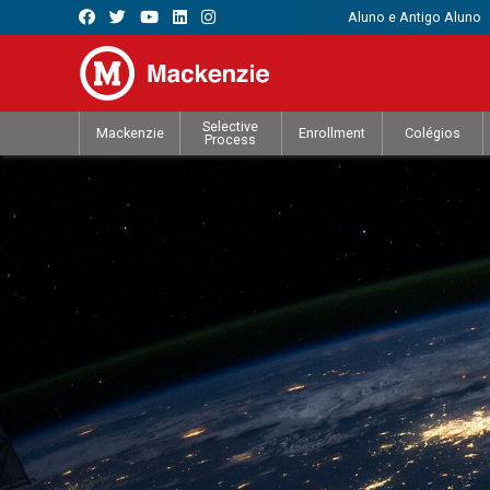
Aluno e Antigo Aluno
Selective
Mackenzie
Enrollment
Colégios
Process