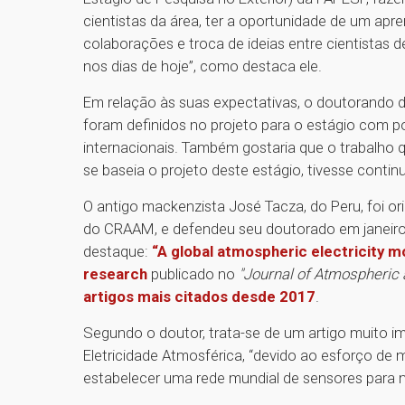
cientistas da área, ter a oportunidade de um apre
colaborações e troca de ideias entre cientistas d
nos dias de hoje”, como destaca ele.
Em relação às suas expectativas, o doutorando diz
foram definidos no projeto para o estágio com po
internacionais. Também gostaria que o trabalh
se baseia o projeto deste estágio, tivesse contin
O antigo mackenzista José Tacza, do Peru, foi or
do CRAAM, e defendeu seu doutorado em janeiro 
destaque:
“A global atmospheric electricity m
research
publicado no
"Journal of Atmospheric 
artigos mais citados desde 2017
.
Segundo o doutor, trata-se de um artigo muito 
Eletricidade Atmosférica, “devido ao esforço de
estabelecer uma rede mundial de sensores para 