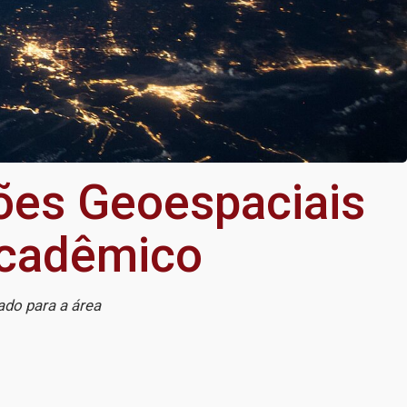
ões Geoespaciais
acadêmico
ado para a área