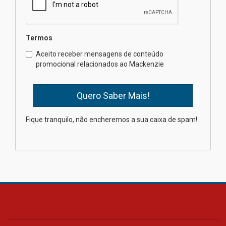
mesmo do Ensino Médio
04.08.2026
Termos
Como os pais podem investir
Aceito receber mensagens de conteúdo
na educação dos filhos além da
promocional relacionados ao Mackenzie
escola
04.08.2026
XIII Fórum de Aprendizagem
Fique tranquilo, não encheremos a sua caixa de spam!
Transformadora reúne
docentes para debater
inovação e desafios da
educação superior
04.08.2026