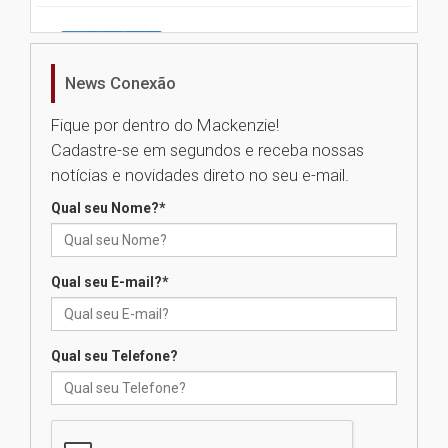
Universidade Mackenzie
realizará nova edição da Feira
EducationUSA
News Conexão
05.08.2026
Fique por dentro do Mackenzie!
Cadastre-se em segundos e receba nossas
Seminário discute desafios
notícias e novidades direto no seu e-mail.
das novas tecnologias em
sistemas solares residenciais
Qual seu Nome?
*
04.08.2026
Qual seu E-mail?
*
Mackenzie recepciona os
calouros do segundo semestre
de 2026
04.08.2026
Qual seu Telefone?
Como o Colégio Mackenzie
Brasília prepara seus
estudantes para o PAS antes