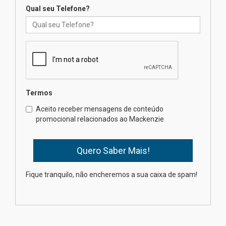
04.08.2026
Qual seu Telefone?
Mackenzie recepciona os
calouros do segundo semestre
de 2026
04.08.2026
Termos
Como o Colégio Mackenzie
Brasília prepara seus
Aceito receber mensagens de conteúdo
estudantes para o PAS antes
promocional relacionados ao Mackenzie
mesmo do Ensino Médio
04.08.2026
Como os pais podem investir
Fique tranquilo, não encheremos a sua caixa de spam!
na educação dos filhos além da
escola
04.08.2026