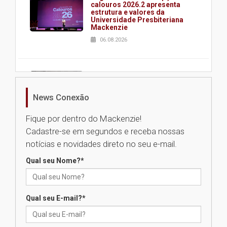
calouros 2026.2 apresenta
estrutura e valores da
Universidade Presbiteriana
Mackenzie
06.08.2026
Nova apresentação do Centro
de Música Brasileira
homenageia artista brasileira
News Conexão
05.08.2026
Fique por dentro do Mackenzie!
Cadastre-se em segundos e receba nossas
Universidade Mackenzie
notícias e novidades direto no seu e-mail.
realizará nova edição da Feira
EducationUSA
Qual seu Nome?
*
05.08.2026
Qual seu E-mail?
*
Seminário discute desafios
das novas tecnologias em
sistemas solares residenciais