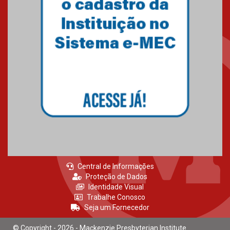
Central de Informações
Proteção de Dados
Identidade Visual
Trabalhe Conosco
Seja um Fornecedor
© Copyright - 2026 - Mackenzie Presbyterian Institute