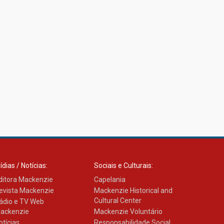
ídias / Notícias:
Sociais e Culturais:
ditora Mackenzie
Capelania
evista Mackenzie
Mackenzie Historical and
Cultural Center
ádio e TV Web
ackenzie
Mackenzie Voluntário
otícias
Responsabilidade Social