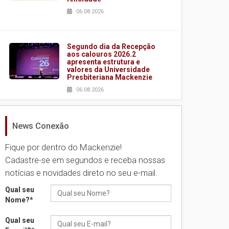
06.08.2026
Segundo dia da Recepção
aos calouros 2026.2
apresenta estrutura e
valores da Universidade
Presbiteriana Mackenzie
06.08.2026
News Conexão
Nova apresentação do
Centro de Música Brasileira
homenageia artista
Fique por dentro do Mackenzie!
brasileira
Cadastre-se em segundos e receba nossas
05.08.2026
notícias e novidades direto no seu e-mail.
Qual seu
Universidade Mackenzie
Nome?
*
realizará nova edição da
Feira EducationUSA
Qual seu
05.08.2026