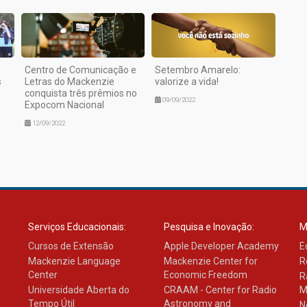
Centro de Comunicação e
Setembro Amarelo:
s
Letras do Mackenzie
valorize a vida!
conquista três prêmios no
09/09/2022
Expocom Nacional
12/09/2022
Serviços Educacionais:
Pesquisa e Inovação:
M
Cursos de Extensão
Apple Developer Academy
E
Mackenzie Language
Mackenzie Center for
R
Center
Economic Freedom
R
Universidade Aberta do
CRAAM - Center for Radio
M
Tempo Útil
Astronomy and
N