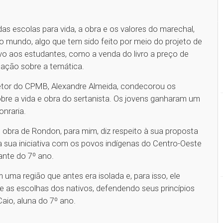
as escolas para vida, a obra e os valores do marechal,
no mundo, algo que tem sido feito por meio do projeto de
tivo aos estudantes, como a venda do livro a preço de
dação sobre a temática.
retor do CPMB, Alexandre Almeida, condecorou os
bre a vida e obra do sertanista. Os jovens ganharam um
honraria.
e obra de Rondon, para mim, diz respeito à sua proposta
a sua iniciativa com os povos indígenas do Centro-Oeste
ante do 7º ano.
uma região que antes era isolada e, para isso, ele
e as escolhas dos nativos, defendendo seus princípios
Caio, aluna do 7º ano.