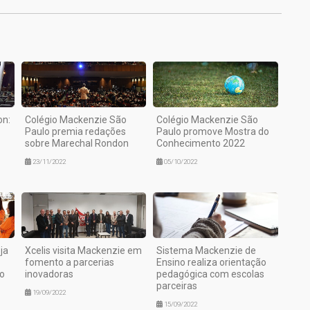
on:
Colégio Mackenzie São
Colégio Mackenzie São
Paulo premia redações
Paulo promove Mostra do
sobre Marechal Rondon
Conhecimento 2022
23/11/2022
05/10/2022
ja
Xcelis visita Mackenzie em
Sistema Mackenzie de
fomento a parcerias
Ensino realiza orientação
o
inovadoras
pedagógica com escolas
parceiras
19/09/2022
15/09/2022