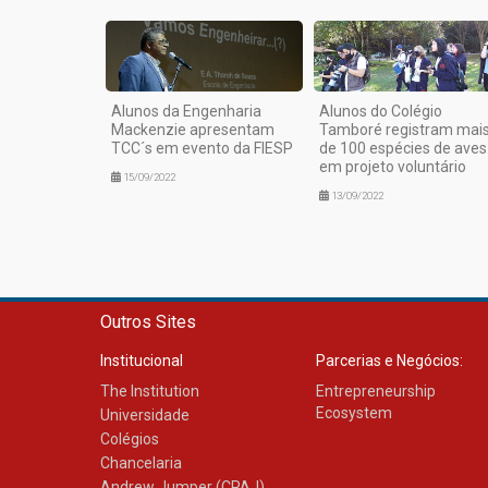
Alunos da Engenharia
Alunos do Colégio
Mackenzie apresentam
Tamboré registram mai
TCC´s em evento da FIESP
de 100 espécies de aves
em projeto voluntário
15/09/2022
13/09/2022
Outros Sites
Institucional
Parcerias e Negócios:
The Institution
Entrepreneurship
Ecosystem
Universidade
Colégios
Chancelaria
Andrew Jumper (CPAJ)