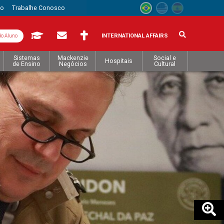
to
Trabalhe Conosco
INTERNATIONAL AFFAIRS
do Aluno
Sistemas
Mackenzie
Social e
Hospitais
de Ensino
Negócios
Cultural