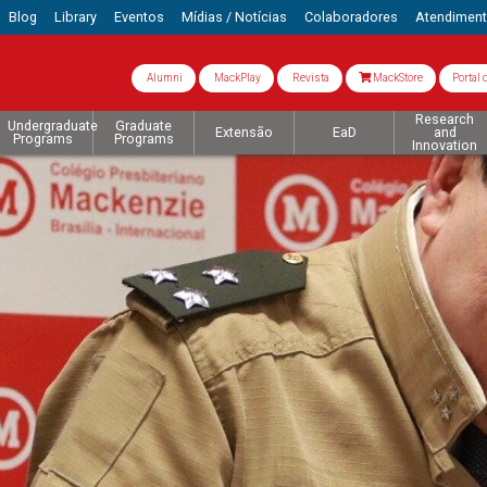
Blog
Library
Eventos
Mídias / Notícias
Colaboradores
Atendimen
Alumni
MackPlay
Revista
MackStore
Portal 
Research
Undergraduate
Graduate
Extensão
EaD
and
Programs
Programs
Innovation