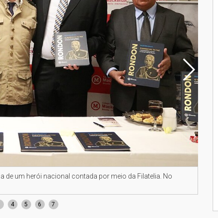
 de um herói nacional contada por meio da Filatelia. No
O au
por m
3
4
5
6
7