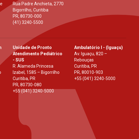
 e
Rua Padre Anchieta, 2770
Bigorrilho, Curitiba
PR
,
80730-000
(41) 3240-5500
h
Unidade de Pronto
Ambulatório I - (Iguaçu)
Atendimento Pediátrico
Av. Iguaçu, 820 –
- SUS
Rebouças
R. Alameda Princesa
Curitiba, PR
o
Izabel, 1585 – Bigorrilho
PR
,
80010-903
Curitiba, PR
+55 (041) 3240-5000
PR
,
80730-080
+55 (041) 3240-5000