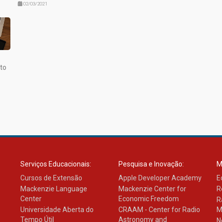
02/03/2021
to
Serviços Educacionais:
Pesquisa e Inovação:
M
Cursos de Extensão
Apple Developer Academy
E
Mackenzie Language
Mackenzie Center for
R
Center
Economic Freedom
R
Universidade Aberta do
CRAAM - Center for Radio
M
Tempo Útil
Astronomy and
N