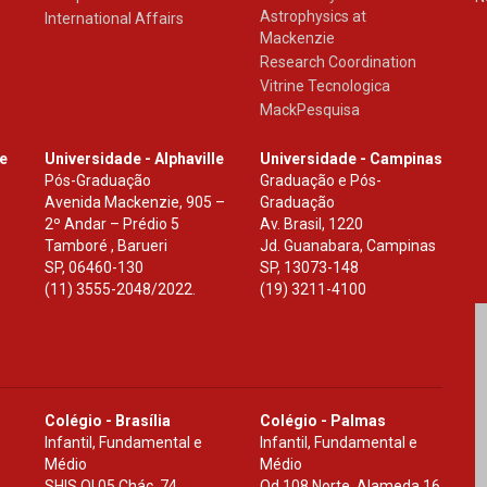
Astrophysics at
International Affairs
Mackenzie
Research Coordination
Vitrine Tecnologica
MackPesquisa
le
Universidade - Alphaville
Universidade - Campinas
Pós-Graduação
Graduação e Pós-
Avenida Mackenzie, 905 –
Graduação
2º Andar – Prédio 5
Av. Brasil, 1220
Tamboré , Barueri
Jd. Guanabara, Campinas
SP
,
06460-130
SP
,
13073-148
(11) 3555-2048/2022.
(19) 3211-4100
Colégio - Brasília
Colégio - Palmas
Infantil, Fundamental e
Infantil, Fundamental e
Médio
Médio
SHIS Ql 05 Chác. 74
Qd.108 Norte, Alameda 16