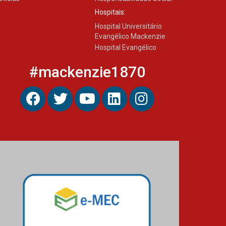
Hospitais:
Hospital Universitário
Evangélico Mackenzie
Hospital Evangélico
#mackenzie1870