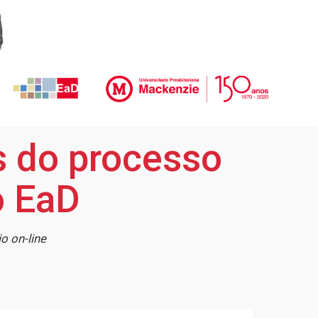
s do processo
o EaD
o on-line