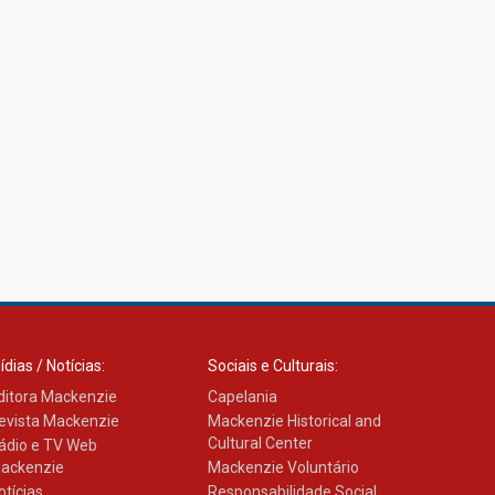
ídias / Notícias:
Sociais e Culturais:
ditora Mackenzie
Capelania
evista Mackenzie
Mackenzie Historical and
Cultural Center
ádio e TV Web
ackenzie
Mackenzie Voluntário
otícias
Responsabilidade Social