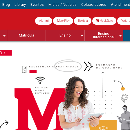
Blog
Library
Eventos
Mídias / Notícias
Colaboradores
Atendimen
Alumni
MackPlay
Revista
MackStore
Portal 
Ensino
Matrícula
Ensino
Internacional