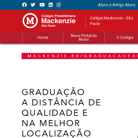
Aluno e Antigo Aluno
Colégio Mackenzie - São
Paulo
Novo Portal do
Home
O Colégio
Aluno