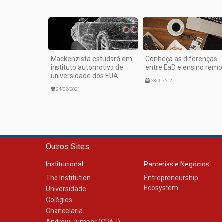
Mackenzista estudará em
Conheça as diferenças
instituto automotivo de
entre EaD e ensino remo
universidade dos EUA
23/11/2020
24/02/2021
Outros Sites
Institucional
Parcerias e Negócios:
The Institution
Entrepreneurship
Ecosystem
Universidade
Colégios
Chancelaria
Andrew Jumper (CPAJ)