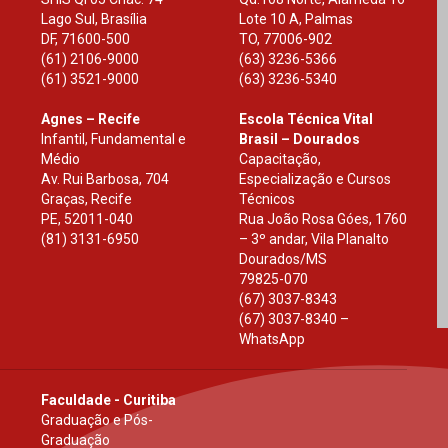
Lago Sul, Brasília
Lote 10 A, Palmas
DF
,
71600-500
TO
,
77006-902
(61) 2106-9000
(63) 3236-5366
(61) 3521-9000
(63) 3236-5340
Agnes – Recife
Escola Técnica Vital
Infantil, Fundamental e
Brasil – Dourados
Médio
Capacitação,
Av. Rui Barbosa, 704
Especialização e Cursos
Graças, Recife
Técnicos
PE
,
52011-040
Rua João Rosa Góes, 1760
(81) 3131-6950
– 3º andar, Vila Planalto
Dourados
/
MS
79825-070
(67) 3037-8343
(67) 3037-8340 –
WhatsApp
Faculdade - Curitiba
Graduação e Pós-
Graduação