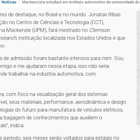
Notícias
Mackenzista estudará em instituto automotivo de universidade d
res de destaque, no Brasil e no mundo. Jonatas Ribas
ão no Centro de Ciências e Tecnologia (CCT),
ana Mackenzie (UPM), fará mestrado no
Clemson
Research
, instituição localizada nos Estados Unidos e que
vo.
ta de admissão foram bastante intensos para mim. Sou
omigo e me ajudaram nessa etapa, isso não seria
ende trabalhar na indústria automotiva, com
a, com foco na visualização geral dos sistemas
, seus materiais, performance, aerodinâmica e design.
ogias do futuro para manufatura de veículos elétricos,
 uma bagagem de conhecimentos que auxiliem o
s”, indica.
e período, seis meses serão voltados para estágio no