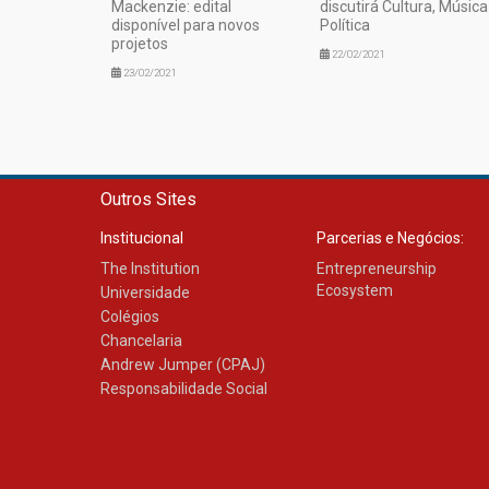
Mackenzie: edital
discutirá Cultura, Música
disponível para novos
Política
projetos
22/02/2021
23/02/2021
Outros Sites
Institucional
Parcerias e Negócios:
The Institution
Entrepreneurship
Ecosystem
Universidade
Colégios
Chancelaria
Andrew Jumper (CPAJ)
Responsabilidade Social