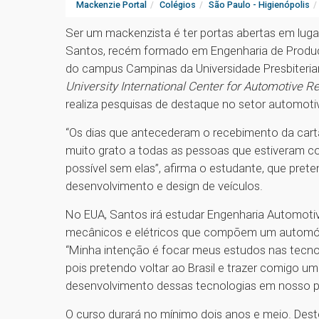
Mackenzie Portal
Colégios
São Paulo - Higienópolis
Ser um mackenzista é ter portas abertas em luga
Santos, recém formado em Engenharia de Produç
do campus Campinas da Universidade Presbiteri
University International Center for Automotive 
realiza pesquisas de destaque no setor automoti
“Os dias que antecederam o recebimento da car
muito grato a todas as pessoas que estiveram c
possível sem elas”, afirma o estudante, que pret
desenvolvimento e design de veículos.
No EUA, Santos irá estudar Engenharia Automotiv
mecânicos e elétricos que compõem um automóvel
“Minha intenção é focar meus estudos nas tecnol
pois pretendo voltar ao Brasil e trazer comigo
desenvolvimento dessas tecnologias em nosso paí
O curso durará no mínimo dois anos e meio. Dest