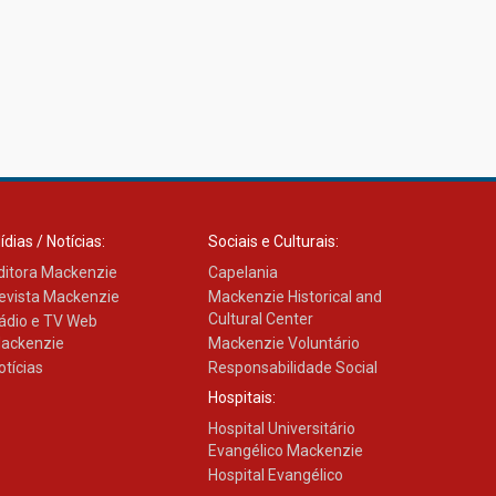
ídias / Notícias:
Sociais e Culturais:
ditora Mackenzie
Capelania
evista Mackenzie
Mackenzie Historical and
Cultural Center
ádio e TV Web
ackenzie
Mackenzie Voluntário
otícias
Responsabilidade Social
Hospitais:
Hospital Universitário
Evangélico Mackenzie
Hospital Evangélico