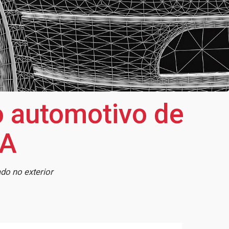
o automotivo de
UA
do no exterior