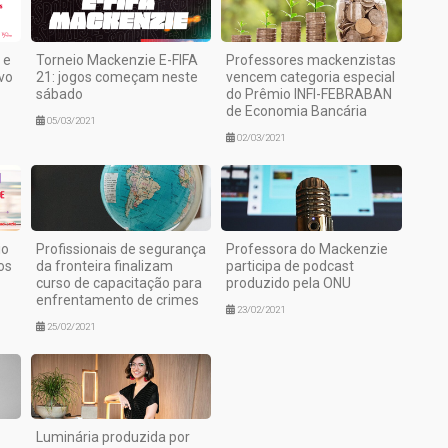
 e
Torneio Mackenzie E-FIFA
Professores mackenzistas
vo
21: jogos começam neste
vencem categoria especial
sábado
do Prêmio INFI-FEBRABAN
de Economia Bancária
05/03/2021
02/03/2021
io
Profissionais de segurança
Professora do Mackenzie
os
da fronteira finalizam
participa de podcast
curso de capacitação para
produzido pela ONU
enfrentamento de crimes
23/02/2021
25/02/2021
Luminária produzida por