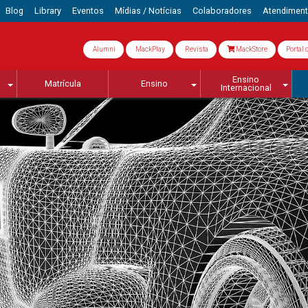
Blog
Library
Eventos
Mídias / Notícias
Colaboradores
Atendimen
Alumni
MackPlay
Revista
MackStore
Portal 
Ensino
Matrícula
Ensino
Internacional