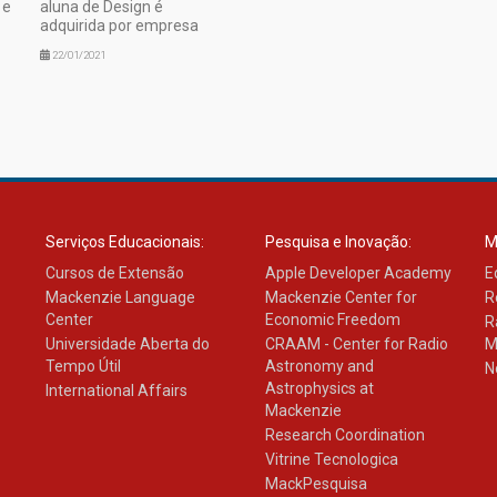
 e
aluna de Design é
adquirida por empresa
22/01/2021
Serviços Educacionais:
Pesquisa e Inovação:
M
Cursos de Extensão
Apple Developer Academy
E
Mackenzie Language
Mackenzie Center for
R
Center
Economic Freedom
R
Universidade Aberta do
CRAAM - Center for Radio
M
Tempo Útil
Astronomy and
N
Astrophysics at
International Affairs
Mackenzie
Research Coordination
Vitrine Tecnologica
MackPesquisa