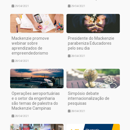
29/04/2021
29/04/2021
Mackenzie promove
Presidente do Mackenzie
webinar sobre
parabeniza Educadores
aprendizados de
pelo seu dia
empreendedorismo
28/04/2021
28/04/2021
Operações aeroportuárias
Simpósio debate
e o setor da engenharia
internacionalização de
são temas de palestra do
pesquisas
Mackenzie Campinas
28/04/2021
28/04/2021