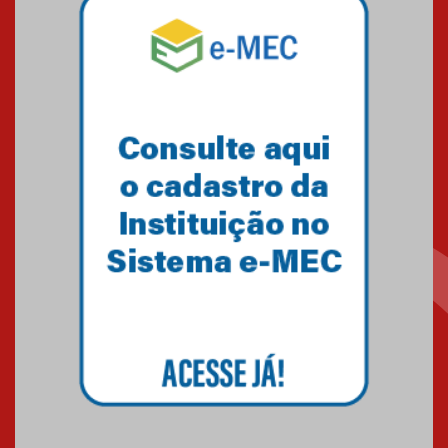
Equipe de saltos ornamentais
do Mackenzie Brasília
conquista 20 medalhas de ouro
na Copinha Brasil
05.11.2024
Gravação do projeto “Mais de
31 mil vozes com a Palavra” é
realizado no Colégio
Mackenzie Brasília
25.10.2024
Estudantes do Mackenzie
Brasília conquistam medalhas
em importantes competições
de Matemática
04.10.2024