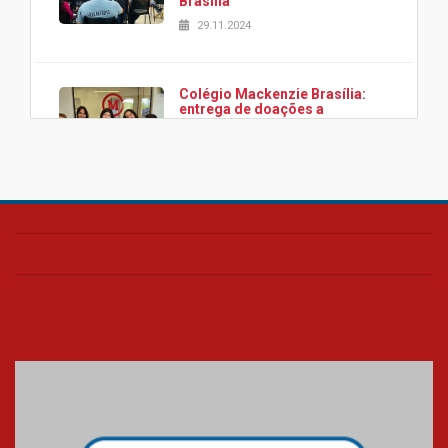
Brasília
29.11.2024
Colégio Mackenzie Brasília:
entrega de doações a
associação Viver da Cidade
Estrutural
28.11.2024
Colégio Presbiteriano
Mackenzie Brasília oferece
curso gratuito de inglês para
os funcionários
25.11.2024
XVI Copa España: nado
artístico do Mackenzie de
Brasília conquista um total de
22 medalhas
07.11.2024