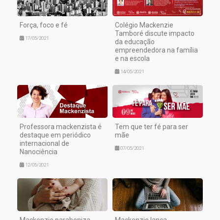
Força, foco e fé
Colégio Mackenzie
Tamboré discute impacto
17/05/2021
da educação
empreendedora na família
e na escola
14/05/2021
Professora mackenzista é
Tem que ter fé para ser
destaque em periódico
mãe
internacional de
07/05/2021
Nanociência
12/05/2021