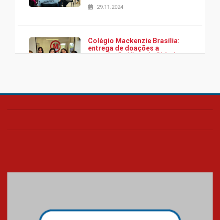
29.11.2024
Colégio Mackenzie Brasília:
entrega de doações a
associação Viver da Cidade
Estrutural
28.11.2024
Colégio Presbiteriano
Mackenzie Brasília oferece
curso gratuito de inglês para
os funcionários
25.11.2024
XVI Copa España: nado
artístico do Mackenzie de
Brasília conquista um total de
22 medalhas
07.11.2024