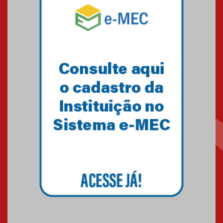
Equipe de saltos ornamentais
do Mackenzie Brasília
conquista 20 medalhas de ouro
na Copinha Brasil
05.11.2024
Gravação do projeto “Mais de
31 mil vozes com a Palavra” é
realizado no Colégio
Mackenzie Brasília
25.10.2024
Estudantes do Mackenzie
Brasília conquistam medalhas
em importantes competições
de Matemática
04.10.2024