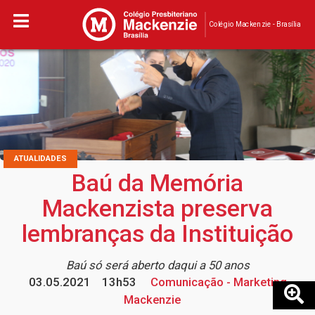
Colégio Mackenzie - Brasília
ATUALIDADES
Baú da Memória
Mackenzista preserva
lembranças da Instituição
Baú só será aberto daqui a 50 anos
03.05.2021
13h53
Comunicação - Marketing
Mackenzie