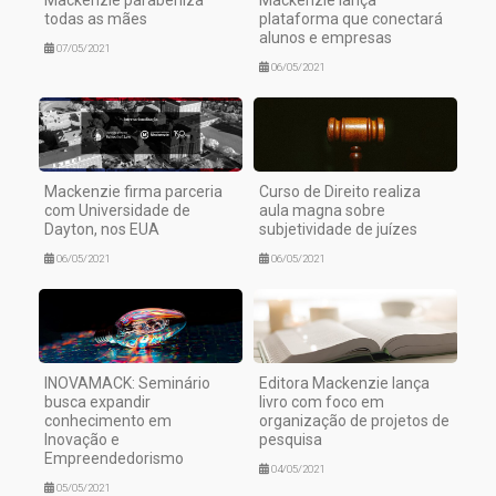
Mackenzie parabeniza
Mackenzie lança
todas as mães
plataforma que conectará
alunos e empresas
07/05/2021
06/05/2021
Mackenzie firma parceria
Curso de Direito realiza
com Universidade de
aula magna sobre
Dayton, nos EUA
subjetividade de juízes
06/05/2021
06/05/2021
INOVAMACK: Seminário
Editora Mackenzie lança
busca expandir
livro com foco em
conhecimento em
organização de projetos de
Inovação e
pesquisa
Empreendedorismo
04/05/2021
05/05/2021