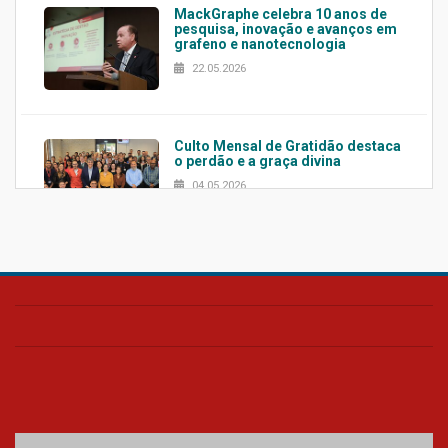
MackGraphe celebra 10 anos de
pesquisa, inovação e avanços em
grafeno e nanotecnologia
22.05.2026
Culto Mensal de Gratidão destaca
o perdão e a graça divina
04.05.2026
Confira como foi o culto mensal
de março
26.03.2026
Cerimônia do Jaleco marca
entrada de novos alunos de
Medicina em Alphaville