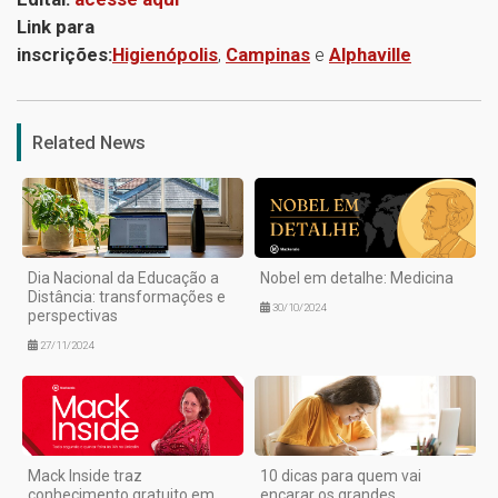
Link para
inscrições:
Higienópolis
,
Campinas
e
Alphaville
1
Related News
Dia Nacional da Educação a
Nobel em detalhe: Medicina
Distância: transformações e
30/10/2024
perspectivas
27/11/2024
Mack Inside traz
10 dicas para quem vai
conhecimento gratuito em
encarar os grandes