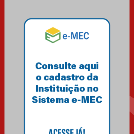
09.03.2026
Mackenzie mobiliza campanha
solidária para apoiar famílias em
Minas Gerais
05.03.2026
Primeiro culto do ano ressalta o
agradecimento
27.02.2026
Mackenzie recepciona calouros
do primeiro semestre de 2026
06.02.2026