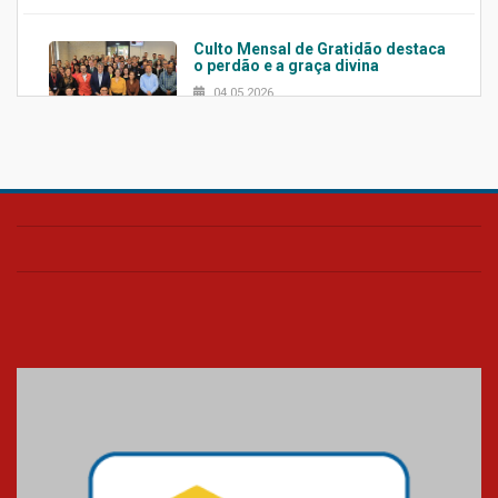
Culto Mensal de Gratidão destaca
o perdão e a graça divina
04.05.2026
Confira como foi o culto mensal
de março
26.03.2026
Cerimônia do Jaleco marca
entrada de novos alunos de
Medicina em Alphaville
09.03.2026
Mackenzie mobiliza campanha