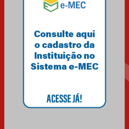
solidária para apoiar famílias em
Minas Gerais
05.03.2026
Primeiro culto do ano ressalta o
agradecimento
27.02.2026
Mackenzie recepciona calouros
do primeiro semestre de 2026
06.02.2026