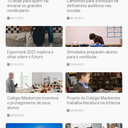
10 dicas para quem vai
Caminhos para a inclusão de
encarar os grandes
deficientes auditivos nas
vestibulares
escolas
04/11/2021
06/10/2021
Expomack 2021 explora o
Simulados preparam alunos
olhar sobre o futuro
para o vestibular
01/10/2021
27/09/2021
Colégio Mackenzie incentiva
Projeto do Colégio Mackenzie
o protagonismo de seus
trabalha literatura na infância
alunos
22/09/2021
22/09/2021