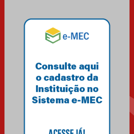
Seminário discute desafios
das novas tecnologias em
sistemas solares residenciais
04.08.2026
Mackenzie recepciona os
calouros do segundo semestre
de 2026
04.08.2026
Como o Colégio Mackenzie
Brasília prepara seus
estudantes para o PAS antes
mesmo do Ensino Médio
04.08.2026
Como os pais podem investir
na educação dos filhos além da
escola
04.08.2026