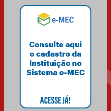
04.08.2026
Como o Colégio Mackenzie
Brasília prepara seus
estudantes para o PAS antes
mesmo do Ensino Médio
04.08.2026
Como os pais podem investir
na educação dos filhos além da
escola
04.08.2026
XIII Fórum de Aprendizagem
Transformadora reúne
docentes para debater
inovação e desafios da
educação superior
04.08.2026