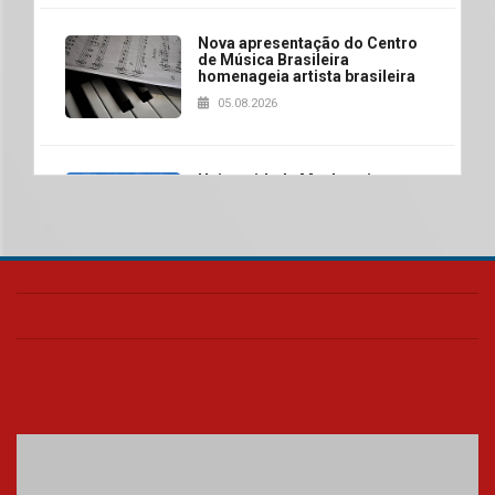
Nova apresentação do Centro
de Música Brasileira
homenageia artista brasileira
05.08.2026
Universidade Mackenzie
realizará nova edição da Feira
EducationUSA
05.08.2026
Seminário discute desafios
das novas tecnologias em
sistemas solares residenciais
04.08.2026
Mackenzie recepciona os
calouros do segundo semestre
de 2026