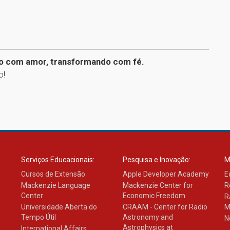
do com amor, transformando com fé.
o!
1
Serviços Educacionais:
Pesquisa e Inovação:
M
Cursos de Extensão
Apple Developer Academy
E
Mackenzie Language
Mackenzie Center for
R
Center
Economic Freedom
R
Universidade Aberta do
CRAAM - Center for Radio
M
Tempo Útil
Astronomy and
N
Astrophysics at
International Affairs