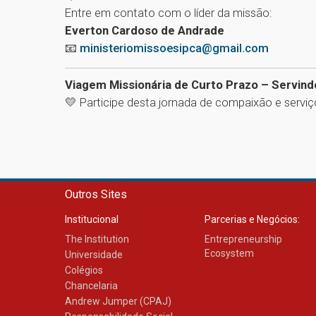
Entre em contato com o líder da missão:
Everton Cardoso de Andrade
📧
ministeriomissoesipca@gmail.com
Viagem Missionária de Curto Prazo – Servin
💛 Participe desta jornada de compaixão e serviç
Outros Sites
Institucional
Parcerias e Negócios:
The Institution
Entrepreneurship
Ecosystem
Universidade
Colégios
Chancelaria
Andrew Jumper (CPAJ)