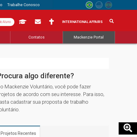
to
Trabalhe Conosco
INTERNATIONAL AFFAIRS
do Aluno
s
Contatos
Mackenzie Portal
Procura algo diferente?
o Mackenzie Voluntário, você pode fazer
rojetos de acordo com seu interesse. Para isso,
asta cadastrar sua proposta de trabalho
oluntário.
Projetos Recentes