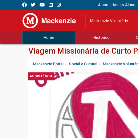
Aluno e Antigo Aluno
Mackenzie Voluntário
Home
Histórico
C
Viagem Missionária de Curto 
Mackenzie Portal
Social e Cultural
Mackenzie Voluntár
ASSISTÊNCIA