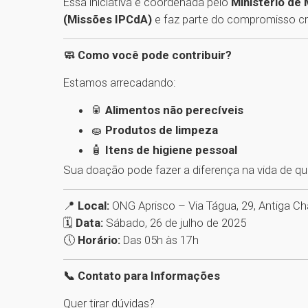
Essa iniciativa é coordenada pelo
Ministério de 
(Missões IPCdA)
e faz parte do compromisso cr
🧼 Como você pode contribuir?
Estamos arrecadando:
🥫
Alimentos não perecíveis
🧽
Produtos de limpeza
🧴
Itens de higiene pessoal
Sua doação pode fazer a diferença na vida de qu
📍
Local:
ONG Aprisco – Via Tágua, 29, Antiga Ch
🗓
Data:
Sábado, 26 de julho de 2025
🕔
Horário:
Das 05h às 17h
📞 Contato para Informações
Quer tirar dúvidas?