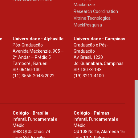
Mackenzie
Research Coordination
Vitrine Tecnologica
MackPesquisa
le
Universidade - Alphaville
Universidade - Campinas
Pós-Graduação
Graduação e Pós-
Avenida Mackenzie, 905 –
Graduação
2º Andar – Prédio 5
Av. Brasil, 1220
Tamboré , Barueri
Jd. Guanabara, Campinas
SP
,
06460-130
SP
,
13073-148
(11) 3555-2048/2022.
(19) 3211-4100
Colégio - Brasília
Colégio - Palmas
Infantil, Fundamental e
Infantil, Fundamental e
Médio
Médio
SHIS Ql 05 Chác. 74
Qd.108 Norte, Alameda 16
Lago Sul, Brasília
Lote 10 A, Palmas