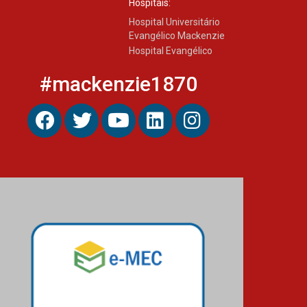
Hospitais:
Hospital Universitário
Evangélico Mackenzie
Hospital Evangélico
#mackenzie1870