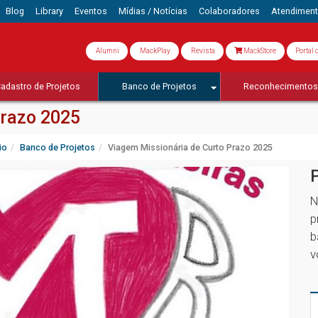
Blog
Library
Eventos
Mídias / Notícias
Colaboradores
Atendimen
Alumni
MackPlay
Revista
MackStore
Portal 
adastro de Projetos
Banco de Projetos
Reconhecimento
Prazo 2025
io
Banco de Projetos
Viagem Missionária de Curto Prazo 2025
N
p
b
v