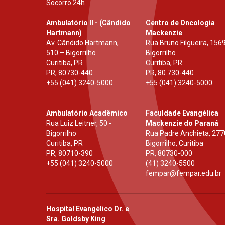
Socorro 24h
Ambulatório II - (Cândido
Centro de Oncologia
Hartmann)
Mackenzie
Av. Cândido Hartmann,
Rua Bruno Filgueira, 1569
510 – Bigorrilho
Bigorrilho
Curitiba, PR
Curitiba, PR
PR
,
80730-440
PR
,
80.730-440
+55 (041) 3240-5000
+55 (041) 3240-5000
Ambulatório Acadêmico
Faculdade Evangélica
Rua Luiz Leitner, 50 -
Mackenzie do Paraná
Bigorrilho
Rua Padre Anchieta, 277
Curitiba, PR
Bigorrilho, Curitiba
PR
,
80710-390
PR
,
80730-000
+55 (041) 3240-5000
(41) 3240-5500
fempar@fempar.edu.br
Hospital Evangélico Dr. e
Sra. Goldsby King