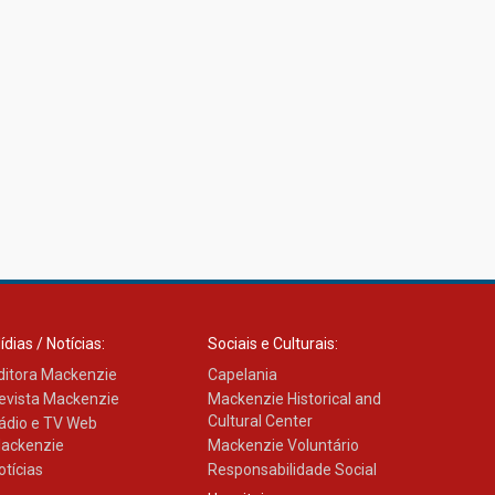
23.03.2026
Amigos do IPCB
24.03.2026
É bom fazer o Bem 2026
30.03.2026
ídias / Notícias:
Sociais e Culturais:
ditora Mackenzie
Capelania
evista Mackenzie
Mackenzie Historical and
Cultural Center
ádio e TV Web
ackenzie
Mackenzie Voluntário
otícias
Responsabilidade Social