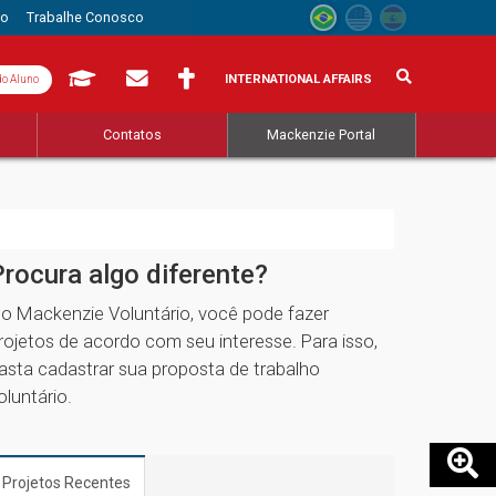
to
Trabalhe Conosco
INTERNATIONAL AFFAIRS
do Aluno
s
Contatos
Mackenzie Portal
Procura algo diferente?
o Mackenzie Voluntário, você pode fazer
rojetos de acordo com seu interesse. Para isso,
asta cadastrar sua proposta de trabalho
oluntário.
Projetos Recentes