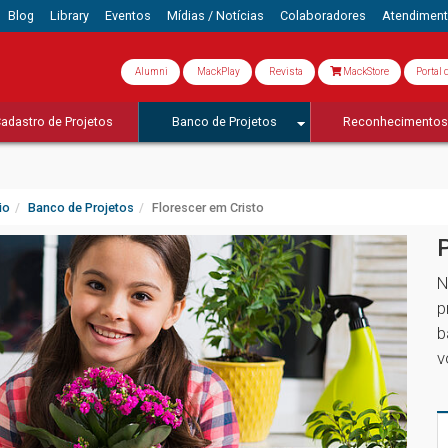
Blog
Library
Eventos
Mídias / Notícias
Colaboradores
Atendimen
Alumni
MackPlay
Revista
MackStore
Portal 
adastro de Projetos
Banco de Projetos
Reconhecimento
io
Banco de Projetos
Florescer em Cristo
N
p
b
v