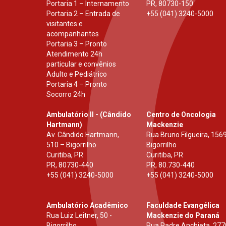
Portaria 1 – Internamento
PR
,
80730-150
Portaria 2 – Entrada de
+55 (041) 3240-5000
visitantes e
acompanhantes
Portaria 3 – Pronto
Atendimento 24h
particular e convênios
Adulto e Pediátrico
Portaria 4 – Pronto
Socorro 24h
Ambulatório II - (Cândido
Centro de Oncologia
Hartmann)
Mackenzie
Av. Cândido Hartmann,
Rua Bruno Filgueira, 1569
510 – Bigorrilho
Bigorrilho
Curitiba, PR
Curitiba, PR
PR
,
80730-440
PR
,
80.730-440
+55 (041) 3240-5000
+55 (041) 3240-5000
Ambulatório Acadêmico
Faculdade Evangélica
Rua Luiz Leitner, 50 -
Mackenzie do Paraná
Bigorrilho
Rua Padre Anchieta, 277