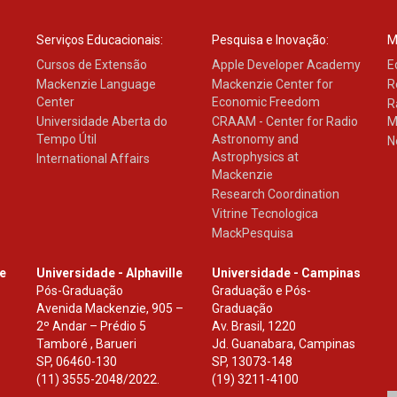
Serviços Educacionais:
Pesquisa e Inovação:
M
Cursos de Extensão
Apple Developer Academy
E
Mackenzie Language
Mackenzie Center for
R
Center
Economic Freedom
R
Universidade Aberta do
CRAAM - Center for Radio
M
Tempo Útil
Astronomy and
N
Astrophysics at
International Affairs
Mackenzie
Research Coordination
Vitrine Tecnologica
MackPesquisa
le
Universidade - Alphaville
Universidade - Campinas
Pós-Graduação
Graduação e Pós-
Avenida Mackenzie, 905 –
Graduação
2º Andar – Prédio 5
Av. Brasil, 1220
Tamboré , Barueri
Jd. Guanabara, Campinas
SP
,
06460-130
SP
,
13073-148
(11) 3555-2048/2022.
(19) 3211-4100