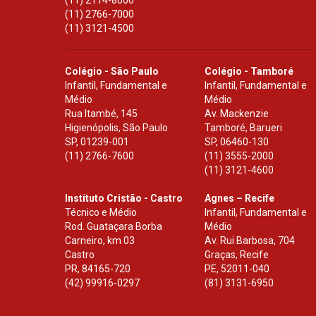
(11) 2114-8000
(11) 2766-7000
(11) 3121-4500
Colégio - São Paulo
Colégio - Tamboré
Infantil, Fundamental e
Infantil, Fundamental e
Médio
Médio
Rua Itambé, 145
Av. Mackenzie
Higienópolis, São Paulo
Tamboré, Barueri
SP
,
01239-001
SP
,
06460-130
(11) 2766-7600
(11) 3555-2000
(11) 3121-4600
Instituto Cristão - Castro
Agnes – Recife
Técnico e Médio
Infantil, Fundamental e
Rod. Guataçara Borba
Médio
Carneiro, km 03
Av. Rui Barbosa, 704
Castro
Graças, Recife
PR
,
84165-720
PE
,
52011-040
(42) 99916-0297
(81) 3131-6950