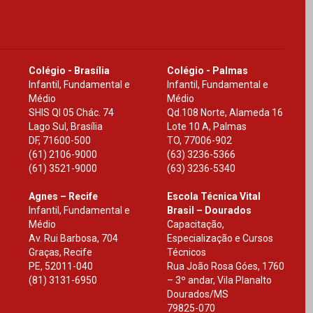
Colégio - Brasília
Colégio - Palmas
Infantil, Fundamental e
Infantil, Fundamental e
Médio
Médio
SHIS Ql 05 Chác. 74
Qd.108 Norte, Alameda 16
Lago Sul, Brasília
Lote 10 A, Palmas
DF
,
71600-500
TO
,
77006-902
(61) 2106-9000
(63) 3236-5366
(61) 3521-9000
(63) 3236-5340
Agnes – Recife
Escola Técnica Vital
Infantil, Fundamental e
Brasil – Dourados
Médio
Capacitação,
Av. Rui Barbosa, 704
Especialização e Cursos
Graças, Recife
Técnicos
PE
,
52011-040
Rua João Rosa Góes, 1760
(81) 3131-6950
– 3º andar, Vila Planalto
Dourados
/
MS
79825-070