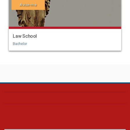
Avise-me
Law School
Bachelor