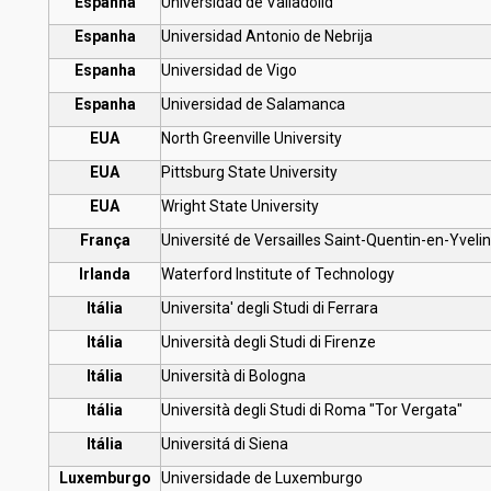
Espanha
Universidad de Valladolid
Espanha
Universidad Antonio de Nebrija
Espanha
Universidad de Vigo
Espanha
Universidad de Salamanca
EUA
North Greenville University
EUA
Pittsburg State University
EUA
Wright State University
França
Université de Versailles Saint-Quentin-en-Yveli
Irlanda
Waterford Institute of Technology
Itália
Universita' degli Studi di Ferrara
Itália
Università degli Studi di Firenze
Itália
Università di Bologna
Itália
Università degli Studi di Roma "Tor Vergata"
Itália
Universitá di Siena
Luxemburgo
Universidade de Luxemburgo