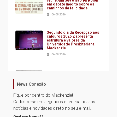
reúne Ana Suy e Gabriel Rolón
em debate inédito sobre os
caminhos da felicidade
06.08.2026
Segundo dia da Recepção aos
calouros 2026.2 apresenta
estrutura e valores da
Universidade Presbiteriana
Mackenzie
06.08.2026
Nova apresentação do Centro
de Música Brasileira
homenageia artista brasileira
News Conexão
05.08.2026
Fique por dentro do Mackenzie!
Cadastre-se em segundos e receba nossas
Universidade Mackenzie
notícias e novidades direto no seu e-mail.
realizará nova edição da Feira
EducationUSA
Qual seu Nome?
*