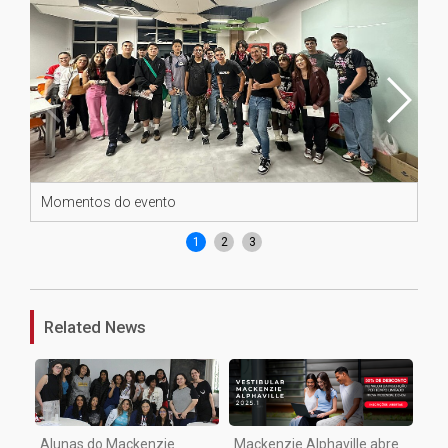
Momentos do evento
Mo
1
2
3
Related News
Alunas do Mackenzie
Mackenzie Alphaville abre