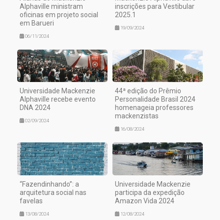
Alphaville ministram
inscrições para Vestibular
oficinas em projeto social
2025.1
em Barueri
19/09/2024
06/11/2024
Universidade Mackenzie
44ª edição do Prêmio
Alphaville recebe evento
Personalidade Brasil 2024
DNA 2024
homenageia professores
mackenzistas
02/09/2024
16/08/2024
“Fazendinhando”: a
Universidade Mackenzie
arquitetura social nas
participa da expedição
favelas
Amazon Vida 2024
13/08/2024
12/08/2024