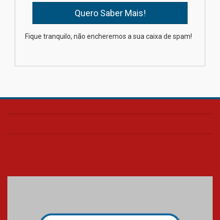
Oncologista do HUEM ressalta
importância da prevenção e
diagnóstico precoce do câncer
Fique tranquilo, não encheremos a sua caixa de spam!
de pulmão
03.08.2026