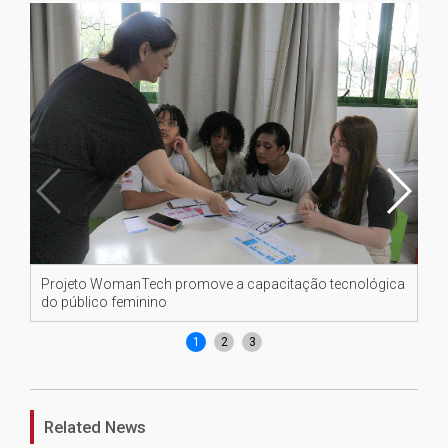
Projeto WomanTech promove a capacitação tecnológica
Pr
do público feminino
do
1
2
3
Related News