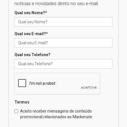
notícias e novidades direto no seu e-mail.
Qual seu Nome?
*
XIII Fórum de Aprendizagem
Transformadora reúne
docentes para debater
inovação e desafios da
Qual seu E-mail?
*
educação superior
04.08.2026
Qual seu Telefone?
Professora do Mackenzie é
finalista do Prêmio Jabuti com
obra sobre ética e arquitetura
contemporânea
04.08.2026
Semana Internacional
Termos
Mackenzie promove parcerias
internacionais
Aceito receber mensagens de conteúdo
promocional relacionados ao Mackenzie
03.08.2026