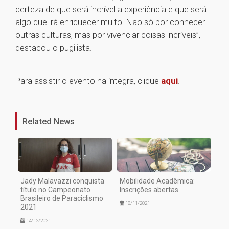
certeza de que será incrível a experiência e que será
algo que irá enriquecer muito. Não só por conhecer
outras culturas, mas por vivenciar coisas incríveis”,
destacou o pugilista.
Para assistir o evento na íntegra, clique
aqui
.
1
Related News
Jady Malavazzi conquista
Mobilidade Acadêmica:
título no Campeonato
Inscrições abertas
Brasileiro de Paraciclismo
18/11/2021
2021
14/12/2021