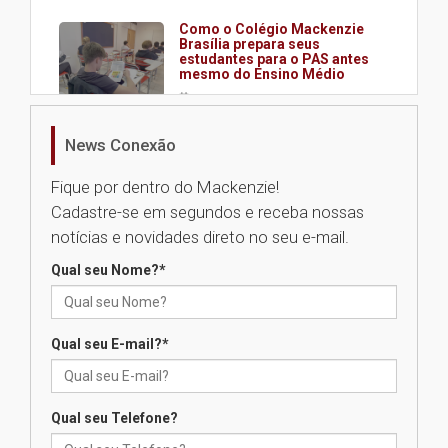
Como o Colégio Mackenzie
Brasília prepara seus
estudantes para o PAS antes
mesmo do Ensino Médio
04.08.2026
News Conexão
Como os pais podem investir
na educação dos filhos além da
Fique por dentro do Mackenzie!
escola
Cadastre-se em segundos e receba nossas
04.08.2026
notícias e novidades direto no seu e-mail.
Qual seu Nome?
*
XIII Fórum de Aprendizagem
Transformadora reúne
docentes para debater
inovação e desafios da
Qual seu E-mail?
*
educação superior
04.08.2026
Qual seu Telefone?
Professora do Mackenzie é