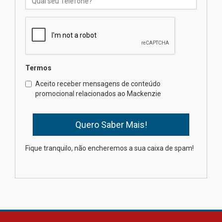
finalista do Prêmio Jabuti com
obra sobre ética e arquitetura
contemporânea
04.08.2026
Semana Internacional
Termos
Mackenzie promove parcerias
internacionais
Aceito receber mensagens de conteúdo
promocional relacionados ao Mackenzie
03.08.2026
Oncologista do HUEM ressalta
importância da prevenção e
diagnóstico precoce do câncer
Fique tranquilo, não encheremos a sua caixa de spam!
de pulmão
03.08.2026