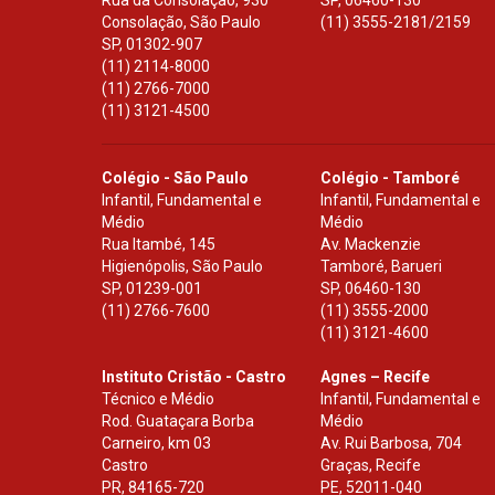
Rua da Consolação, 930
SP
,
06460-130
Consolação, São Paulo
(11) 3555-2181/2159
SP
,
01302-907
(11) 2114-8000
(11) 2766-7000
(11) 3121-4500
Colégio - São Paulo
Colégio - Tamboré
Infantil, Fundamental e
Infantil, Fundamental e
Médio
Médio
Rua Itambé, 145
Av. Mackenzie
Higienópolis, São Paulo
Tamboré, Barueri
SP
,
01239-001
SP
,
06460-130
(11) 2766-7600
(11) 3555-2000
(11) 3121-4600
Instituto Cristão - Castro
Agnes – Recife
Técnico e Médio
Infantil, Fundamental e
Rod. Guataçara Borba
Médio
Carneiro, km 03
Av. Rui Barbosa, 704
Castro
Graças, Recife
PR
,
84165-720
PE
,
52011-040