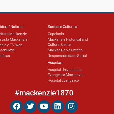
Como os pais podem investir
na educação dos filhos além
da escola
04.08.2026
ídias / Notícias:
Sociais e Culturais:
ditora Mackenzie
Capelania
evista Mackenzie
Mackenzie Historical and
Cultural Center
ádio e TV Web
ackenzie
Mackenzie Voluntário
otícias
Responsabilidade Social
Hospitais:
Hospital Universitário
Evangélico Mackenzie
Hospital Evangélico
#mackenzie1870