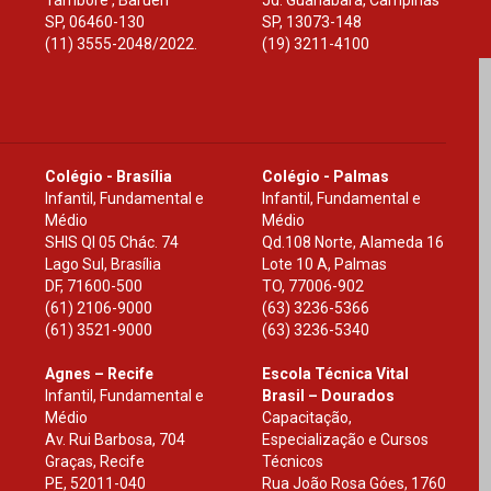
Tamboré , Barueri
Jd. Guanabara, Campinas
SP
,
06460-130
SP
,
13073-148
(11) 3555-2048/2022.
(19) 3211-4100
Colégio - Brasília
Colégio - Palmas
Infantil, Fundamental e
Infantil, Fundamental e
Médio
Médio
SHIS Ql 05 Chác. 74
Qd.108 Norte, Alameda 16
Lago Sul, Brasília
Lote 10 A, Palmas
DF
,
71600-500
TO
,
77006-902
(61) 2106-9000
(63) 3236-5366
(61) 3521-9000
(63) 3236-5340
Agnes – Recife
Escola Técnica Vital
Infantil, Fundamental e
Brasil – Dourados
Médio
Capacitação,
Av. Rui Barbosa, 704
Especialização e Cursos
Graças, Recife
Técnicos
PE
,
52011-040
Rua João Rosa Góes, 1760