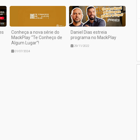
es
Conheça a nova série do
Daniel Dias estreia
MackPlay “Te Conheço de
programa no MackPlay
Algum Lugar”!
29/11/2022
01/07/2024