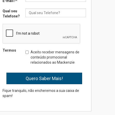
E-mail?
*
Qual seu
Seminário discute desafios
Telefone?
das novas tecnologias em
sistemas solares
residenciais
04.08.2026
Mackenzie recepciona os
Termos
Aceito receber mensagens de
calouros do segundo
conteúdo promocional
semestre de 2026
relacionados ao Mackenzie
04.08.2026
Como o Colégio Mackenzie
Brasília prepara seus
estudantes para o PAS antes
Fique tranquilo, não encheremos a sua caixa de
mesmo do Ensino Médio
spam!
04.08.2026