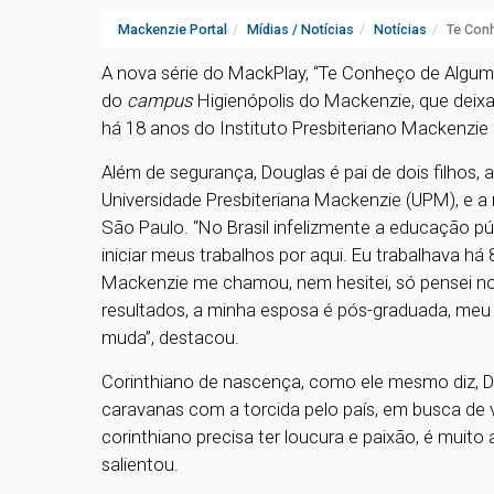
Mackenzie Portal
Mídias / Notícias
Notícias
Te Conh
A nova série do MackPlay, “Te Conheço de Algum
do
campus
Higienópolis do Mackenzie, que deixa
há 18 anos do Instituto Presbiteriano Mackenzi
Além de segurança, Douglas é pai de dois filhos
Universidade Presbiteriana Mackenzie (UPM), e a
São Paulo. “No Brasil infelizmente a educação púb
iniciar meus trabalhos por aqui. Eu trabalhava 
Mackenzie me chamou, nem hesitei, só pensei no
resultados, a minha esposa é pós-graduada, meu 
muda”, destacou.
Corinthiano de nascença, como ele mesmo diz, D
caravanas com a torcida pelo país, em busca de v
corinthiano precisa ter loucura e paixão, é muito a
salientou.