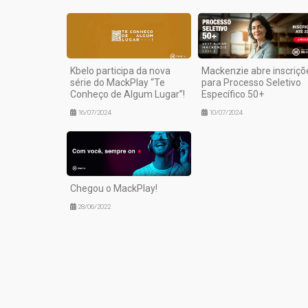
Kbelo participa da nova
Mackenzie abre inscriçõ
série do MackPlay “Te
para Processo Seletivo
Conheço de Algum Lugar”!
Específico 50+
16/07/2024
10/07/2024
Chegou o MackPlay!
28/06/2022