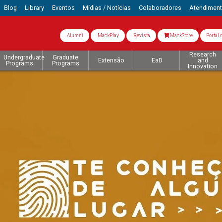
Blog
Library
Eventos
Mídias / Notícias
Colaboradores
Atendimen
Alumni
MackPlay
Revista
MackStore
Portal 
Research
Undergraduate
Graduate
Extensão
EaD
and
Programs
Programs
Innovation