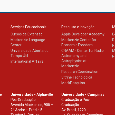
Serviços Educacionais:
Pesquisa e Inovação:
M
Cursos de Extensão
Apple Developer Academy
E
Mackenzie Language
Mackenzie Center for
R
Center
Economic Freedom
R
Universidade Aberta do
CRAAM - Center for Radio
M
Tempo Útil
Astronomy and
N
Astrophysics at
International Affairs
Mackenzie
Research Coordination
Vitrine Tecnologica
MackPesquisa
le
Universidade - Alphaville
Universidade - Campinas
Pós-Graduação
Graduação e Pós-
Avenida Mackenzie, 905 –
Graduação
2º Andar – Prédio 5
Av. Brasil, 1220