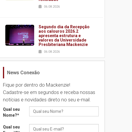
06.08.2026
Segundo dia da Recepção
aos calouros 2026.2
apresenta estrutura e
valores da Universidade
Presbiteriana Mackenzie
06.08.2026
News Conexão
Nova apresentação do
Centro de Música Brasileira
homenageia artista
Fique por dentro do Mackenzie!
brasileira
Cadastre-se em segundos e receba nossas
05.08.2026
notícias e novidades direto no seu e-mail.
Qual seu
Universidade Mackenzie
Nome?
*
realizará nova edição da
Feira EducationUSA
Qual seu
05.08.2026