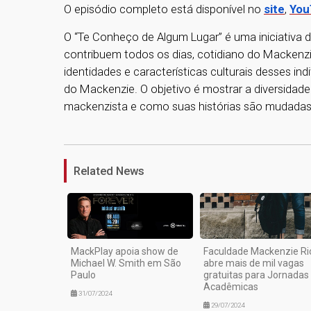
O episódio completo está disponível no
site
,
You
O “Te Conheço de Algum Lugar” é uma iniciativa d
contribuem todos os dias, cotidiano do Mackenzie.
identidades e características culturais desses ind
do Mackenzie. O objetivo é mostrar a diversida
mackenzista e como suas histórias são mudadas
Related News
MackPlay apoia show de
Faculdade Mackenzie Ri
Michael W. Smith em São
abre mais de mil vagas
Paulo
gratuitas para Jornadas
Acadêmicas
31/07/2024
29/07/2024