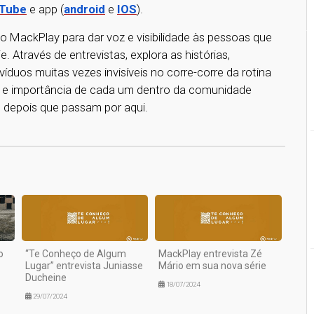
Tube
e app (
android
e
IOS
).
o MackPlay para dar voz e visibilidade às pessoas que
 Através de entrevistas, explora as histórias,
ivíduos muitas vezes invisíveis no corre-corre da rotina
de e importância de cada um dentro da comunidade
 depois que passam por aqui.
1
o
“Te Conheço de Algum
MackPlay entrevista Zé
Lugar” entrevista Juniasse
Mário em sua nova série
Ducheine
18/07/2024
29/07/2024