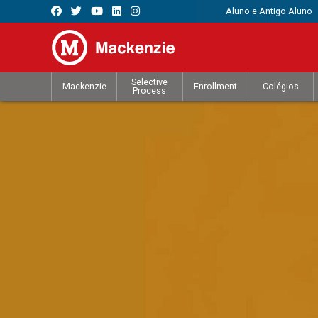
Aluno e Antigo Aluno
Selective
Mackenzie
Enrollment
Colégios
Process