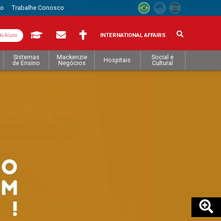
to
Trabalhe Conosco
INTERNATIONAL AFFAIRS
do Aluno
Sistemas
Mackenzie
Social e
Hospitais
de Ensino
Negócios
Cultural