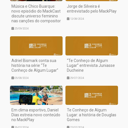
Música e Chico Buarque:
Jorge de Silveira é
novo episódio do MackCast
entrevistado pelo MackPlay
discute universo feminino
12/08/2024
nas canções do compositor
25/09/2024
Adriel Bismark conta sua
“Te Conheço de Algum
história na série “Te
Lugar” entrevista Juniasse
Conheço de Algum Lugar”
Ducheine
05/08/2024
29/07/2024
Em clima esportivo, Daniel
Te Conheço de Algum
Dias estreia novo conteúdo
Lugar: a história de Douglas
no MackPlay
Gomes
26/07/2024
22/07/2024