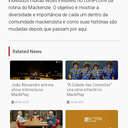
indivíduos muitas vezes invisíveis no corre-corre da
rotina do Mackenzie. O objetivo é mostrar a
diversidade e importância de cada um dentro da
comunidade mackenzista e como suas histórias são
mudadas depois que passam por aqui.
1
Related News
João Alexandre estreia
“A Cidade das Conexões”
show intimista no
vira série infantil no
MackPlay
MackPlay
09/06/2025
19/05/2025