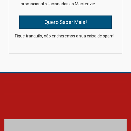
promocional relacionados ao Mackenzie
03.08.2026
Oncologista do HUEM ressalta
importância da prevenção e
diagnóstico precoce do câncer
Fique tranquilo, não encheremos a sua caixa de spam!
de pulmão
03.08.2026