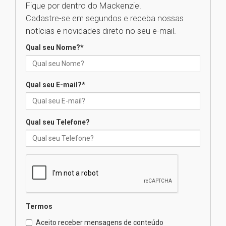
na educação dos filhos além da
Fique por dentro do Mackenzie!
escola
Cadastre-se em segundos e receba nossas
04.08.2026
notícias e novidades direto no seu e-mail.
Qual seu Nome?
*
XIII Fórum de Aprendizagem
Transformadora reúne
docentes para debater
inovação e desafios da
Qual seu E-mail?
*
educação superior
04.08.2026
Qual seu Telefone?
Professora do Mackenzie é
finalista do Prêmio Jabuti com
obra sobre ética e arquitetura
contemporânea
04.08.2026
Semana Internacional
Termos
Mackenzie promove parcerias
internacionais
Aceito receber mensagens de conteúdo