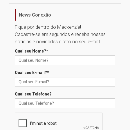
abertura da Agroleite 2026
06.08.2026
News Conexão
Fique por dentro do Mackenzie!
Fronteiras do Pensamento
Cadastre-se em segundos e receba nossas
reúne Ana Suy e Gabriel Rolón
em debate inédito sobre os
notícias e novidades direto no seu e-mail.
caminhos da felicidade
06.08.2026
Qual seu Nome?
*
Segundo dia da Recepção aos
Qual seu E-mail?
*
calouros 2026.2 apresenta
estrutura e valores da
Universidade Presbiteriana
Mackenzie
Qual seu Telefone?
06.08.2026
Nova apresentação do Centro
de Música Brasileira
homenageia artista brasileira
05.08.2026