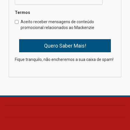
Termos
Universidade Mackenzie
Aceito receber mensagens de conteúdo
realizará nova edição da Feira
promocional relacionados ao Mackenzie
EducationUSA
05.08.2026
Seminário discute desafios
Fique tranquilo, não encheremos a sua caixa de spam!
das novas tecnologias em
sistemas solares residenciais
04.08.2026