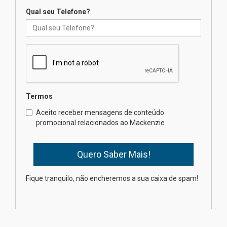
04.08.2026
Qual seu Telefone?
Mackenzie recepciona os
calouros do segundo semestre
de 2026
04.08.2026
Termos
Como o Colégio Mackenzie
Brasília prepara seus
Aceito receber mensagens de conteúdo
estudantes para o PAS antes
promocional relacionados ao Mackenzie
mesmo do Ensino Médio
04.08.2026
Como os pais podem investir
Fique tranquilo, não encheremos a sua caixa de spam!
na educação dos filhos além da
escola
04.08.2026