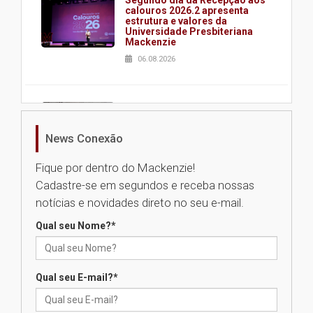
calouros 2026.2 apresenta
estrutura e valores da
Universidade Presbiteriana
Mackenzie
06.08.2026
Nova apresentação do Centro
de Música Brasileira
homenageia artista brasileira
News Conexão
05.08.2026
Fique por dentro do Mackenzie!
Cadastre-se em segundos e receba nossas
Universidade Mackenzie
notícias e novidades direto no seu e-mail.
realizará nova edição da Feira
EducationUSA
Qual seu Nome?
*
05.08.2026
Qual seu E-mail?
*
Seminário discute desafios
das novas tecnologias em
sistemas solares residenciais