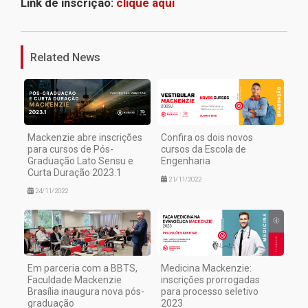
Link de inscrição:
clique aqui
1
Related News
Mackenzie abre inscrições
Confira os dois novos
para cursos de Pós-
cursos da Escola de
Graduação Lato Sensu e
Engenharia
Curta Duração 2023.1
21/11/2022
24/11/2022
Em parceria com a BBTS,
Medicina Mackenzie:
Faculdade Mackenzie
inscrições prorrogadas
Brasília inaugura nova pós-
para processo seletivo
graduação
2023