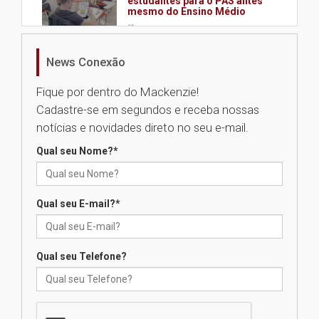
estudantes para o PAS antes
mesmo do Ensino Médio
04.08.2026
News Conexão
Como os pais podem investir
na educação dos filhos além da
Fique por dentro do Mackenzie!
escola
Cadastre-se em segundos e receba nossas
04.08.2026
notícias e novidades direto no seu e-mail.
Qual seu Nome?
*
XIII Fórum de Aprendizagem
Transformadora reúne
docentes para debater
inovação e desafios da
Qual seu E-mail?
*
educação superior
04.08.2026
Qual seu Telefone?
Professora do Mackenzie é
finalista do Prêmio Jabuti com
obra sobre ética e arquitetura
contemporânea