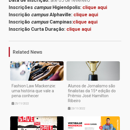
Data de inscrição:
até 05 de fevereiro
Inscrições
campus
Higienópolis:
clique aqui
Inscrição
campus
Alphaville:
clique aqui
Inscrição
campus
Campinas:
clique aqui
Inscrição Curta Duração:
clique aqui
1
Related News
Fashion Law Mackenzie:
Alunos de Jornalismo são
uma história que vale a
finalistas da 15ª edição do
pena conhecer
Prêmio José Hamilton
Ribeiro
25/11/2022
23/11/2022