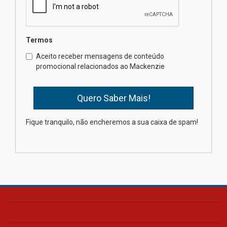
04.08.2026
Semana Internacional
Termos
Mackenzie promove parcerias
internacionais
Aceito receber mensagens de conteúdo
promocional relacionados ao Mackenzie
03.08.2026
Oncologista do HUEM ressalta
importância da prevenção e
diagnóstico precoce do câncer
Fique tranquilo, não encheremos a sua caixa de spam!
de pulmão
03.08.2026