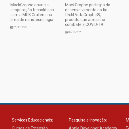
MackGraphe anuncia
MackGraphe participa do
cooperação tecnológica
desenvolvimento do fio
com a MCK Grafeno na
têxtil VittaGraphe®,
área de nanotecnologia
produto que auxilia no
combate à COVID-19
05/11/2020
04/11/2020
Serviços Educacionais:
Pesquisa e Inovação:
M
Cursos de Extensão
Apple Developer Academy
E