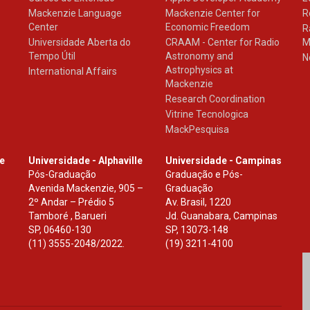
Mackenzie Language
Mackenzie Center for
R
Center
Economic Freedom
R
Universidade Aberta do
CRAAM - Center for Radio
M
Tempo Útil
Astronomy and
N
Astrophysics at
International Affairs
Mackenzie
Research Coordination
Vitrine Tecnologica
MackPesquisa
le
Universidade - Alphaville
Universidade - Campinas
Pós-Graduação
Graduação e Pós-
Avenida Mackenzie, 905 –
Graduação
2º Andar – Prédio 5
Av. Brasil, 1220
Tamboré , Barueri
Jd. Guanabara, Campinas
SP
,
06460-130
SP
,
13073-148
(11) 3555-2048/2022.
(19) 3211-4100