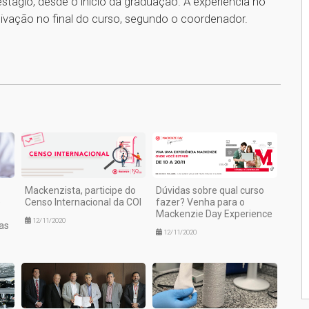
stágio, desde o início da graduação. A experiência no
tivação no final do curso, segundo o coordenador.
1
Mackenzista, participe do
Dúvidas sobre qual curso
e
Censo Internacional da COI
fazer? Venha para o
Mackenzie Day Experience
12/11/2020
as
12/11/2020