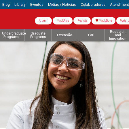
Blog
Library
Eventos
Mídias / Notícias
Colaboradores
Atendimen
Alumni
MackPlay
Revista
MackStore
Portal 
Research
Undergraduate
Graduate
Extensão
EaD
and
Programs
Programs
Innovation