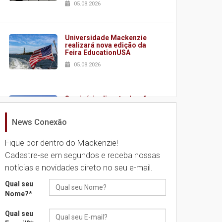
05.08.2026
Universidade Mackenzie
realizará nova edição da
Feira EducationUSA
05.08.2026
Seminário discute desafios
das novas tecnologias em
sistemas solares
News Conexão
residenciais
04.08.2026
Fique por dentro do Mackenzie!
Cadastre-se em segundos e receba nossas
notícias e novidades direto no seu e-mail.
Mackenzie recepciona os
calouros do segundo
semestre de 2026
Qual seu
Nome?
*
04.08.2026
Qual seu