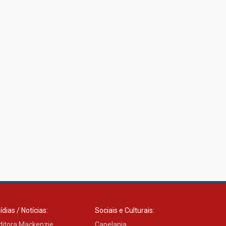
com obra sobre ética e
arquitetura contemporânea
04.08.2026
ídias / Notícias:
Sociais e Culturais:
ditora Mackenzie
Capelania