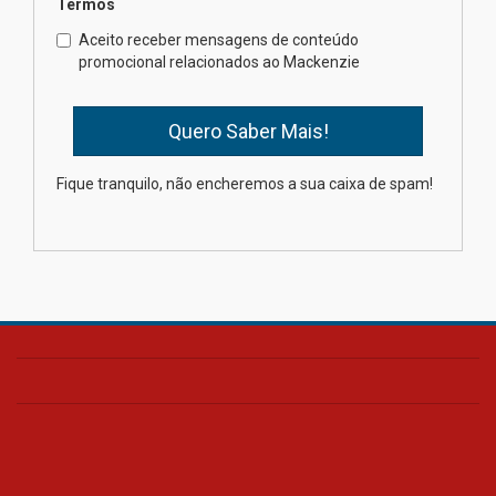
Termos
Como o Colégio Mackenzie
Brasília prepara seus
Aceito receber mensagens de conteúdo
estudantes para o PAS antes
promocional relacionados ao Mackenzie
mesmo do Ensino Médio
04.08.2026
Como os pais podem investir
Fique tranquilo, não encheremos a sua caixa de spam!
na educação dos filhos além da
escola
04.08.2026