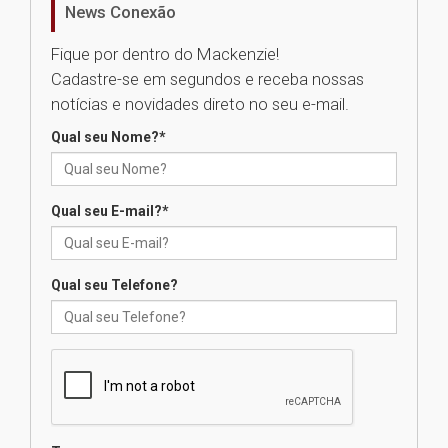
News Conexão
05.08.2026
Fique por dentro do Mackenzie!
Cadastre-se em segundos e receba nossas
Universidade Mackenzie
notícias e novidades direto no seu e-mail.
realizará nova edição da Feira
EducationUSA
Qual seu Nome?
*
05.08.2026
Qual seu E-mail?
*
Seminário discute desafios
das novas tecnologias em
sistemas solares residenciais
04.08.2026
Qual seu Telefone?
Mackenzie recepciona os
calouros do segundo semestre
de 2026
04.08.2026