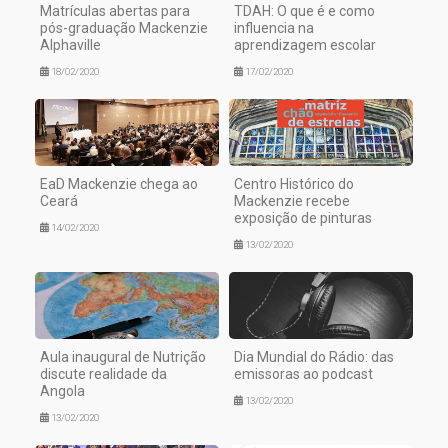
Matrículas abertas para
TDAH: O que é e como
pós-graduação Mackenzie
influencia na
Alphaville
aprendizagem escolar
18/02/2020
17/02/2020
EaD Mackenzie chega ao
Centro Histórico do
Ceará
Mackenzie recebe
exposição de pinturas
14/02/2020
13/02/2020
Aula inaugural de Nutrição
Dia Mundial do Rádio: das
discute realidade da
emissoras ao podcast
Angola
13/02/2020
13/02/2020