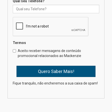
Qual seu Telefone?
Mackenzie recepciona os
calouros do segundo semestre
de 2026
04.08.2026
Termos
Como o Colégio Mackenzie
Brasília prepara seus
Aceito receber mensagens de conteúdo
estudantes para o PAS antes
promocional relacionados ao Mackenzie
mesmo do Ensino Médio
04.08.2026
Como os pais podem investir
Fique tranquilo, não encheremos a sua caixa de spam!
na educação dos filhos além da
escola
04.08.2026