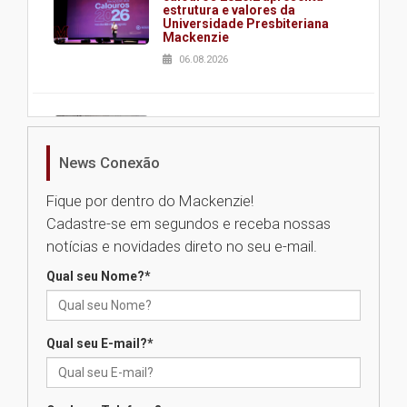
estrutura e valores da
Universidade Presbiteriana
Mackenzie
06.08.2026
Nova apresentação do Centro
de Música Brasileira
homenageia artista brasileira
News Conexão
05.08.2026
Fique por dentro do Mackenzie!
Cadastre-se em segundos e receba nossas
Universidade Mackenzie
notícias e novidades direto no seu e-mail.
realizará nova edição da Feira
EducationUSA
Qual seu Nome?
*
05.08.2026
Qual seu E-mail?
*
Seminário discute desafios
das novas tecnologias em
sistemas solares residenciais
04.08.2026