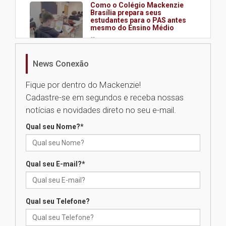
Como o Colégio Mackenzie
Brasília prepara seus
estudantes para o PAS antes
mesmo do Ensino Médio
04.08.2026
News Conexão
Como os pais podem investir
na educação dos filhos além da
Fique por dentro do Mackenzie!
escola
Cadastre-se em segundos e receba nossas
04.08.2026
notícias e novidades direto no seu e-mail.
Qual seu Nome?
*
XIII Fórum de Aprendizagem
Transformadora reúne
docentes para debater
inovação e desafios da
Qual seu E-mail?
*
educação superior
04.08.2026
Qual seu Telefone?
Professora do Mackenzie é
finalista do Prêmio Jabuti com