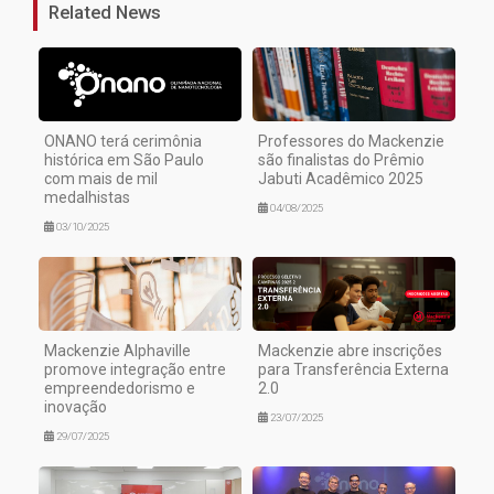
Related News
ONANO terá cerimônia
Professores do Mackenzie
histórica em São Paulo
são finalistas do Prêmio
com mais de mil
Jabuti Acadêmico 2025
medalhistas
04/08/2025
03/10/2025
Mackenzie Alphaville
Mackenzie abre inscrições
promove integração entre
para Transferência Externa
empreendedorismo e
2.0
inovação
23/07/2025
29/07/2025