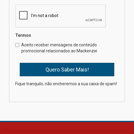
obra sobre ética e arquitetura
contemporânea
04.08.2026
Semana Internacional
Termos
Mackenzie promove parcerias
internacionais
Aceito receber mensagens de conteúdo
promocional relacionados ao Mackenzie
03.08.2026
Oncologista do HUEM ressalta
importância da prevenção e
diagnóstico precoce do câncer
Fique tranquilo, não encheremos a sua caixa de spam!
de pulmão
03.08.2026