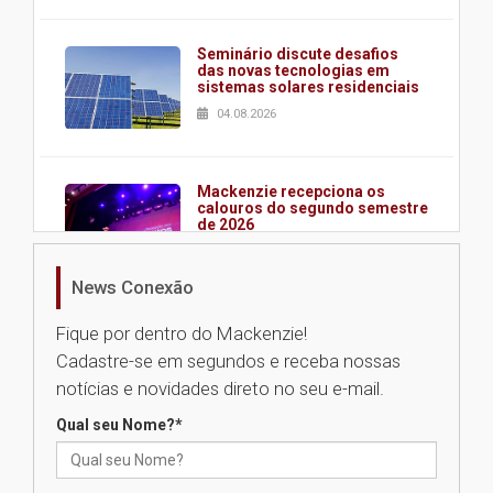
Seminário discute desafios
das novas tecnologias em
sistemas solares residenciais
04.08.2026
Mackenzie recepciona os
calouros do segundo semestre
de 2026
04.08.2026
News Conexão
Como o Colégio Mackenzie
Fique por dentro do Mackenzie!
Brasília prepara seus
Cadastre-se em segundos e receba nossas
estudantes para o PAS antes
mesmo do Ensino Médio
notícias e novidades direto no seu e-mail.
04.08.2026
Qual seu Nome?
*
Como os pais podem investir