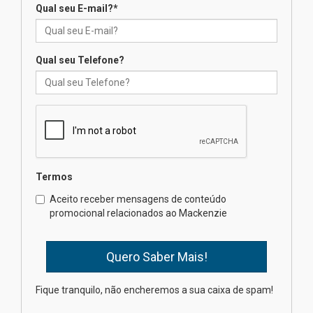
na educação dos filhos além da
Qual seu E-mail?
*
escola
04.08.2026
Qual seu Telefone?
XIII Fórum de Aprendizagem
Transformadora reúne
docentes para debater
inovação e desafios da
educação superior
04.08.2026
Termos
Professora do Mackenzie é
finalista do Prêmio Jabuti com
Aceito receber mensagens de conteúdo
obra sobre ética e arquitetura
promocional relacionados ao Mackenzie
contemporânea
04.08.2026
Semana Internacional
Fique tranquilo, não encheremos a sua caixa de spam!
Mackenzie promove parcerias
internacionais