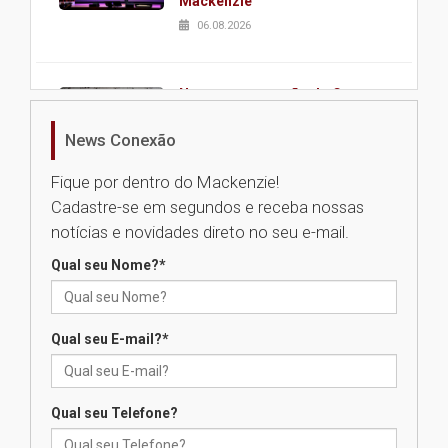
Mackenzie
06.08.2026
Nova apresentação do Centro
de Música Brasileira
homenageia artista brasileira
News Conexão
05.08.2026
Fique por dentro do Mackenzie!
Cadastre-se em segundos e receba nossas
Universidade Mackenzie
notícias e novidades direto no seu e-mail.
realizará nova edição da Feira
EducationUSA
Qual seu Nome?
*
05.08.2026
Qual seu E-mail?
*
Seminário discute desafios
das novas tecnologias em
sistemas solares residenciais
04.08.2026
Qual seu Telefone?