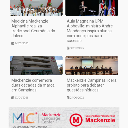
Medicina Mackenzie
Aula Magna na UPM
Alphaville realiza
Alphaville: ministro André
tradicional Cerimônia do
Mendonça inspira alunos
Jaleco
com princípios para
sucesso
24/03/2025
18/02/2025
Mackenzie comemora
Mackenzie Campinas lidera
duas décadas da marca
projeto para debater
em Campinas
questões hídricas
27/04/2023
24/06/2022