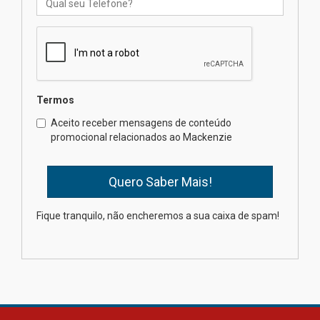
Professora do Mackenzie é
finalista do Prêmio Jabuti com
obra sobre ética e arquitetura
contemporânea
04.08.2026
Semana Internacional
Termos
Mackenzie promove parcerias
internacionais
Aceito receber mensagens de conteúdo
promocional relacionados ao Mackenzie
03.08.2026
Oncologista do HUEM ressalta
importância da prevenção e
diagnóstico precoce do câncer
Fique tranquilo, não encheremos a sua caixa de spam!
de pulmão
03.08.2026