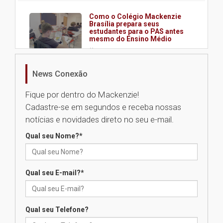
Como o Colégio Mackenzie
Brasília prepara seus
estudantes para o PAS antes
mesmo do Ensino Médio
04.08.2026
News Conexão
Como os pais podem investir
na educação dos filhos além da
Fique por dentro do Mackenzie!
escola
Cadastre-se em segundos e receba nossas
04.08.2026
notícias e novidades direto no seu e-mail.
Qual seu Nome?
*
XIII Fórum de Aprendizagem
Transformadora reúne
docentes para debater
inovação e desafios da
Qual seu E-mail?
*
educação superior
04.08.2026
Qual seu Telefone?