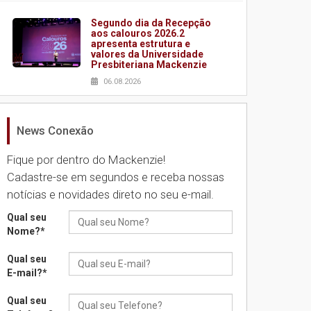
Segundo dia da Recepção
aos calouros 2026.2
apresenta estrutura e
valores da Universidade
Presbiteriana Mackenzie
06.08.2026
News Conexão
Nova apresentação do
Centro de Música Brasileira
homenageia artista
Fique por dentro do Mackenzie!
brasileira
Cadastre-se em segundos e receba nossas
05.08.2026
notícias e novidades direto no seu e-mail.
Qual seu
Universidade Mackenzie
Nome?
*
realizará nova edição da
Feira EducationUSA
Qual seu
05.08.2026
E-mail?
*
Qual seu
Seminário discute desafios