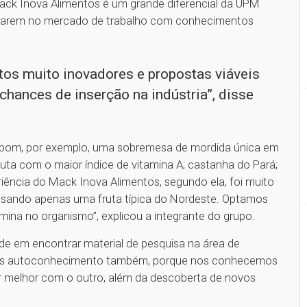
Mack Inova Alimentos é um grande diferencial da UPM
ntrarem no mercado de trabalho com conhecimentos
os muito inovadores e propostas viáveis
chances de inserção na indústria”, disse
ribom, por exemplo, uma sobremesa de mordida única em
ruta com o maior índice de vitamina A; castanha do Pará;
iência do Mack Inova Alimentos, segundo ela, foi muito
usando apenas uma fruta típica do Nordeste. Optamos
mina no organismo”, explicou a integrante do grupo.
de em encontrar material de pesquisa na área de
rimos autoconhecimento também, porque nos conhecemos
r melhor com o outro, além da descoberta de novos