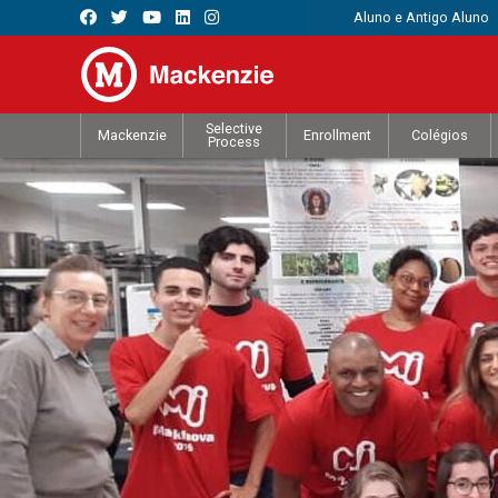
Aluno e Antigo Aluno
Selective
Mackenzie
Enrollment
Colégios
Process