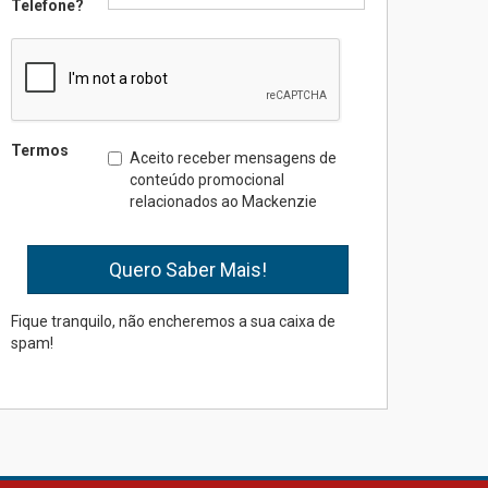
Telefone?
das novas tecnologias em
sistemas solares
residenciais
04.08.2026
Mackenzie recepciona os
Termos
Aceito receber mensagens de
calouros do segundo
conteúdo promocional
semestre de 2026
relacionados ao Mackenzie
04.08.2026
Como o Colégio Mackenzie
Brasília prepara seus
estudantes para o PAS antes
Fique tranquilo, não encheremos a sua caixa de
mesmo do Ensino Médio
spam!
04.08.2026
Como os pais podem investir
na educação dos filhos além
da escola