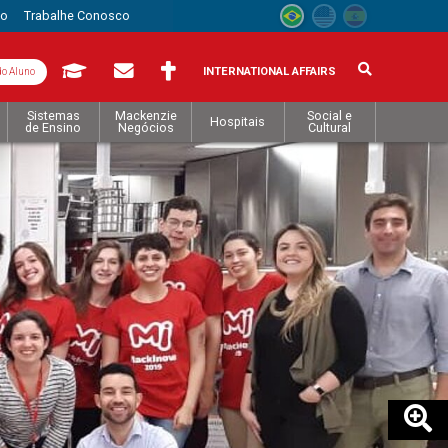
to
Trabalhe Conosco
INTERNATIONAL AFFAIRS
do Aluno
Sistemas
Mackenzie
Social e
Hospitais
de Ensino
Negócios
Cultural