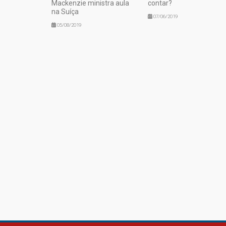
Mackenzie ministra aula
contar?
na Suíça
07/06/2019
05/08/2019