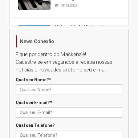
05.08.2026
Universidade Mackenzie
realizará nova edição da Feira
EducationUSA
News Conexão
05.08.2026
Fique por dentro do Mackenzie!
Cadastre-se em segundos e receba nossas
Seminário discute desafios
notícias e novidades direto no seu e-mail.
das novas tecnologias em
sistemas solares residenciais
Qual seu Nome?
*
04.08.2026
Qual seu E-mail?
*
Mackenzie recepciona os
calouros do segundo semestre
de 2026
04.08.2026
Qual seu Telefone?