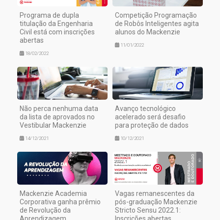
Programa de dupla
Competição Programação
titulação da Engenharia
de Robôs Inteligentes agita
Civil está com inscrições
alunos do Mackenzie
abertas
11/01/2022
18/02/2022
Não perca nenhuma data
Avanço tecnológico
da lista de aprovados no
acelerado será desafio
Vestibular Mackenzie
para proteção de dados
14/12/2021
10/12/2021
Mackenzie Academia
Vagas remanescentes da
Corporativa ganha prêmio
pós-graduação Mackenzie
de Revolução da
Stricto Sensu 2022.1:
Aprendizagem
Inscrições abertas