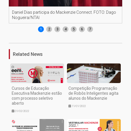
Daniel Dias participa do Mackenzie Connect. FOTO: Dago
Da
Nogueira/NTAI
No
1
2
3
4
5
6
7
Related News
Cursos de Educação
Competição Programação
Executiva Mackenzie estão
de Robôs Inteligentes agita
com processo seletivo
alunos do Mackenzie
aberto
11/01/2022
01/02/2022