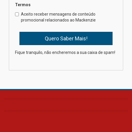
Termos
Como os pais podem investir
Aceito receber mensagens de conteúdo
na educação dos filhos além da
promocional relacionados ao Mackenzie
escola
04.08.2026
XIII Fórum de Aprendizagem
Fique tranquilo, não encheremos a sua caixa de spam!
Transformadora reúne
docentes para debater
inovação e desafios da
educação superior
04.08.2026