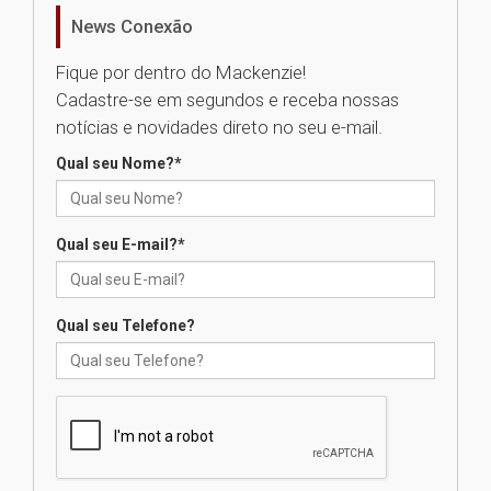
EducationUSA
News Conexão
05.08.2026
Fique por dentro do Mackenzie!
Cadastre-se em segundos e receba nossas
Seminário discute desafios
notícias e novidades direto no seu e-mail.
das novas tecnologias em
sistemas solares residenciais
Qual seu Nome?
*
04.08.2026
Qual seu E-mail?
*
Mackenzie recepciona os
calouros do segundo semestre
de 2026
04.08.2026
Qual seu Telefone?
Como o Colégio Mackenzie
Brasília prepara seus
estudantes para o PAS antes
mesmo do Ensino Médio
04.08.2026